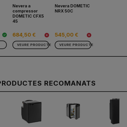
Nevera a
Nevera DOMETIC
compressor
NRX 50C
DOMETIC CFX5
45
684,50 €
545,00 €
VEURE PRODUCTE
VEURE PRODUCTE
PRODUCTES RECOMANATS