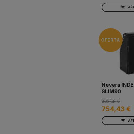
AF
OFERTA
Nevera INDE
SLIM90
802,58 €
754,43 €
AF