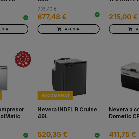
736,40 €
677,48 €
215,00 €
EGIR
AFEGIR
A
RECOMANAT
ompresor
Nevera INDEL B Cruise
Nevera a c
olMatic
49L
Dometic C
520,35 €
411,75 €