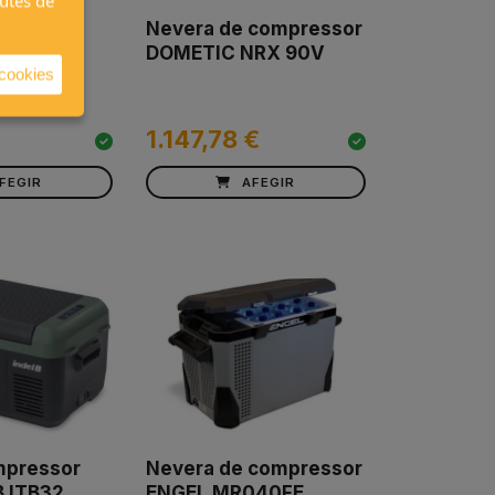
autes de
EZA de
Nevera de compressor
DOMETIC NRX 90V
 cookies
1.147,78 €
FEGIR
AFEGIR
mpressor
Nevera de compressor
B ITB32
ENGEL MR040FE