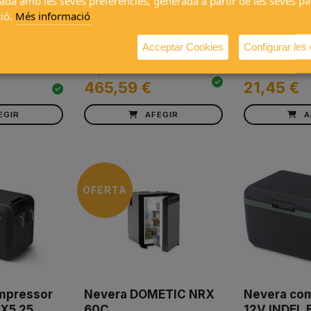
ada amb les seves preferències, generada a partir de les seves p
ió.
Més informació
mpressor
Nevera a compressor
Adaptador 
X5 35
DOMETIC Cool Freeze
12/220v
Acceptar Cookies
Configurar les
CFX2 45
517,32 €
465,59 €
21,45 €
EGIR
AFEGIR
A
OFERTA
mpressor
Nevera DOMETIC NRX
Nevera co
X5 25
60C
12V INDEL 