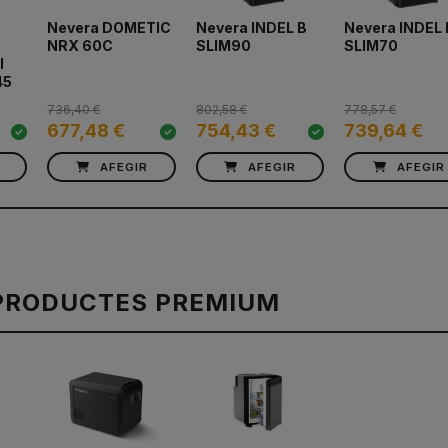
Nevera DOMETIC
Nevera INDEL B
Nevera INDEL 
NRX 60C
SLIM90
SLIM70
l
45
736,40 €
802,58 €
778,57 €
677,48 €
754,43 €
739,64 €
AFEGIR
AFEGIR
AFEGIR
PRODUCTES PREMIUM