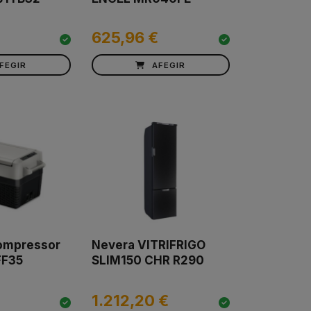
625,96 €
FEGIR
AFEGIR
ompressor
Nevera VITRIFRIGO
FF35
SLIM150 CHR R290
1.212,20 €