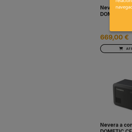
relacion
navegac
Nevera a co
DOMETIC CF
669,00 €
AF
Nevera a co
DOMETIC CF