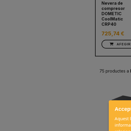
Nevera de
compresor
DOMETIC
CoolMatic
CRP40
725,74 €
AFEGIR
75 productes a
Accept
Aquest l
informac