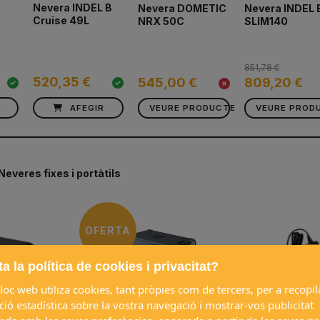
Nevera INDEL B
Nevera DOMETIC
Nevera INDEL 
Cruise 49L
NRX 50C
SLIM140
851,78 €
520,35 €
545,00 €
809,20 €
AFEGIR
VEURE PRODUCTE
VEURE PROD
Neveres fixes i portàtils
OFERTA
a la política de cookies i privacitat?
loc web utiliza cookies, tant pròpies com de tercers, per a recopil
ió estadística sobre la vostra navegació i mostrar-vos publicitat