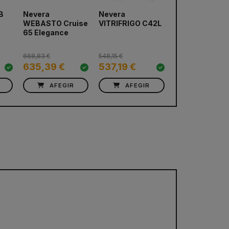
B
Nevera
Nevera
Nevera
WEBASTO Cruise
VITRIFRIGO C42L
VITRIFRIGO C5
next
65 Elegance
668,83 €
548,15 €
600,60 €
635,39 €
537,19 €
570,57 €
AFEGIR
AFEGIR
AFEGIR