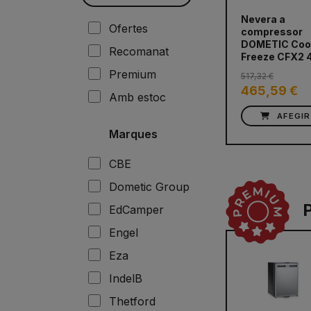
Nevera a
Ofertes
compressor
prev
DOMETIC Coo
Recomanat
Freeze CFX2 
Premium
517,32 €
465,59 €
Amb estoc
AFEGIR
Marques
CBE
Dometic Group
EdCamper
Engel
Eza
IndelB
Thetford