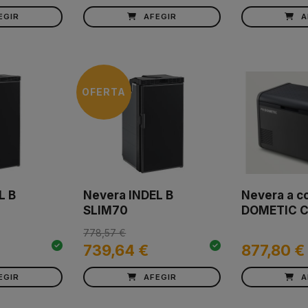
EGIR
AFEGIR
A
OFERTA
L B
Nevera INDEL B
Nevera a c
SLIM70
DOMETIC C
778,57 €
739,64 €
877,80 €
EGIR
AFEGIR
A