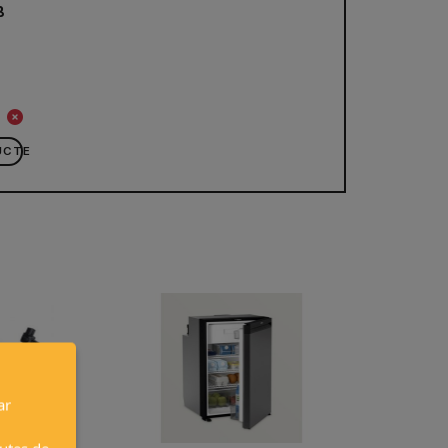
B
UCTE
ar