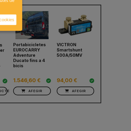
autes de
 cookies
Portabicicletes
VICTRON
Portabiciclete
es
EUROCARRY
Smartshunt
EUROCARRY
er
next
Adventure
500A/50MV
Adventure Ra
Ducato fins a 4
VW T6
bicis
-
751,36 €
1.546,60 €
94,00 €
676,22 €
UCTE
AFEGIR
AFEGIR
AFEGIR