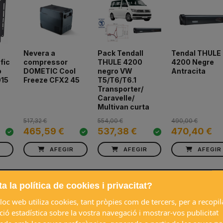
a
Nevera a
Pack Tendall
Tendal THULE
fic
compressor
THULE 4200
4200 Negre
o
DOMETIC Cool
negro VW
Antracita
015
Freeze CFX2 45
T5/T6/T6.1
Transporter/
Caravelle/
Multivan curta
517,32 €
554,00 €
490,00 €
465,59 €
537,38 €
470,40 €
AFEGIR
AFEGIR
AFEGIR
a la política de cookies i privacitat?
loc web utiliza cookies, tant pròpies com de tercers, per a recopil
ió estadística sobre la vostra navegació i mostrar-vos publicitat
PRODUCTES PREMIUM