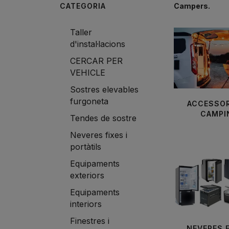
CATEGORIA
Campers.
Taller
d'instal·lacions
CERCAR PER
VEHICLE
Sostres elevables
furgoneta
ACCESSOR
CAMPI
Tendes de sostre
Neveres fixes i
portàtils
Equipaments
exteriors
Equipaments
interiors
Finestres i
NEVERES F