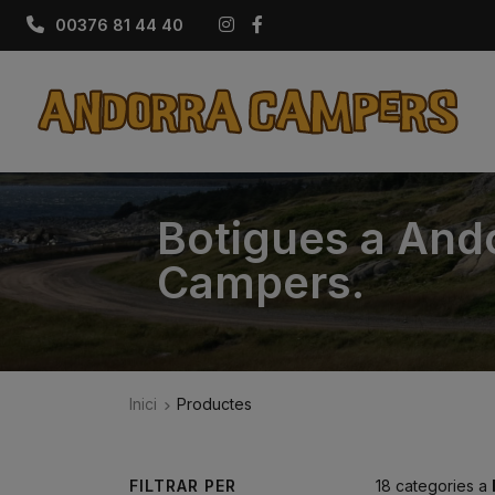
Instagram
Facebook
00376 81 44 40
Botigues a Ando
Campers.
Inici
Productes
FILTRAR PER
18 categories a