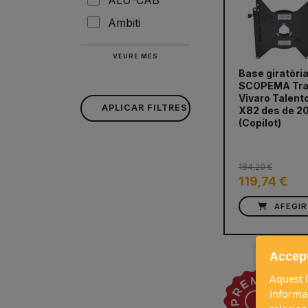
Ambiti
VEURE MÉS
Base giratòri
SCOPEMA Tra
Vivaro Talent
prev
APLICAR FILTRES
X82 des de 2
(Copilot)
184,20 €
119,74 €
AFEGIR
Accept
Aquest l
informac