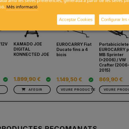
ada amb les seves preferències, generada a partir de les seves p
ió.
Més informació
Acceptar Cookies
Configurar les
 12V
KAMADO JOE
EUROCARRY Fiat
Portabiciclet
h
DIGITAL
Ducato fins a 4
EUROCARRY p
KONNECTED JOE
bicis
MB Sprinter
(>2006) / VW
Crafter (2006
2015)
1.899,90 €
1.149,50 €
869,90 €
AFEGIR
VEURE PRODUCTE
VEURE PROD
PRODUCTES RECOMANATS