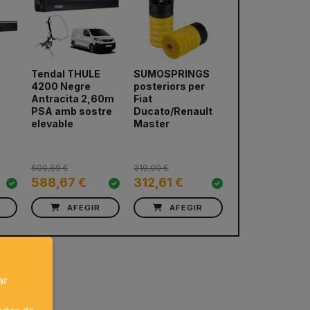
Tendal THULE
SUMOSPRINGS
Base giratòria
4200 Negre
posteriors per
RIB Volkswage
Antracita 2,60m
Fiat
T5/T6/T6.1
next
PSA amb sostre
Ducato/Renault
(Copilot)
elevable
Master
600,69 €
319,00 €
137,00 €
588,67 €
312,61 €
132,89 €
AFEGIR
AFEGIR
AFEGIR
ar