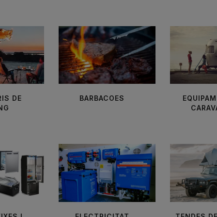
IS DE
BARBACOES
EQUIPAM
NG
CARAV
IXES I
ELECTRICITAT
TENDES D