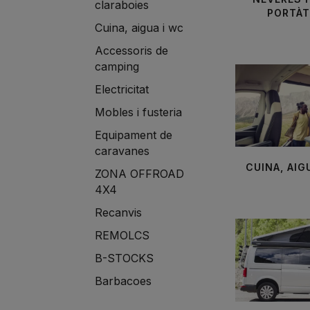
claraboies
PORTÀT
Cuina, aigua i wc
Accessoris de
camping
Electricitat
Mobles i fusteria
Equipament de
caravanes
CUINA, AIG
ZONA OFFROAD
4X4
Recanvis
REMOLCS
B-STOCKS
Barbacoes