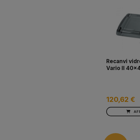
Recanvi vid
Vario II 40x
120,62 €
AF