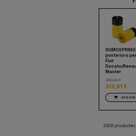
SUMOSPRING
posteriors pe
prev
Fiat
Ducato/Renau
Master
319,00 €
312,61 €
AFEGIR
3309 productes