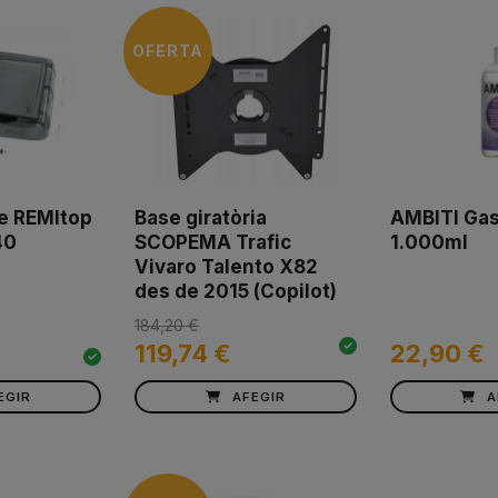
OFERTA
re REMItop
Base giratòria
AMBITI Gas
40
SCOPEMA Trafic
1.000ml
Vivaro Talento X82
des de 2015 (Copilot)
184,20 €
119,74 €
22,90 €
EGIR
AFEGIR
A