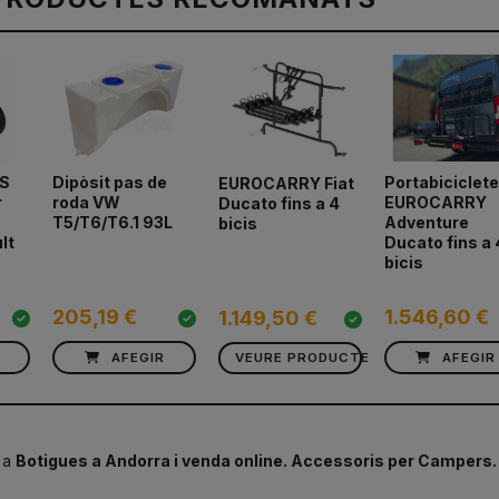
S
Dipòsit pas de
Portabiciclet
EUROCARRY Fiat
r
roda VW
EUROCARRY
Ducato fins a 4
T5/T6/T6.1 93L
Adventure
bicis
lt
Ducato fins a 
bicis
205,19 €
1.546,60 €
1.149,50 €
AFEGIR
VEURE PRODUCTE
AFEGIR
 a
Botigues a Andorra i venda online. Accessoris per Campers.