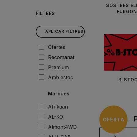
SOSTRES EL
FURGON
FILTRES
APLICAR FILTRES
Ofertes
Recomanat
Premium
Amb estoc
B-STO
Marques
Afrikaan
AL-KO
OFERTA
Almont4WD
ALU-CAB