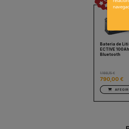
relacion
navegac
Bateria de Liti
ECTIVE 100A
prev
Bluetooth
1.188,15 €
790,00 €
AFEGIR