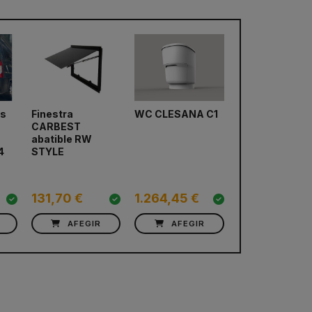
es
Finestra
WC CLESANA C1
Nevera de
CARBEST
compresor
next
abatible RW
DOMETIC
4
STYLE
CoolMatic CR
131,70 €
1.264,45 €
725,74 €
AFEGIR
AFEGIR
AFEGIR