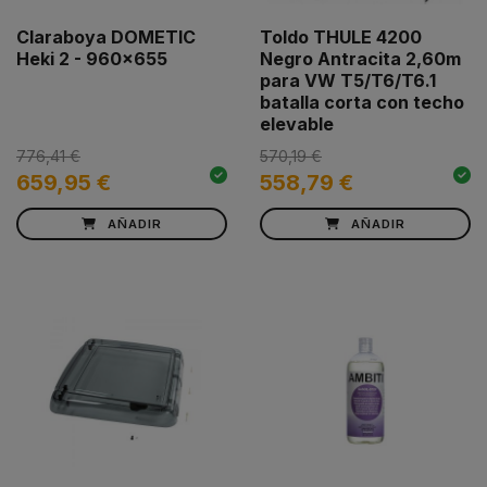
Claraboya DOMETIC
Toldo THULE 4200
Heki 2 - 960x655
Negro Antracita 2,60m
para VW T5/T6/T6.1
batalla corta con techo
elevable
776,41 €
570,19 €
659,95 €
558,79 €
AÑADIR
AÑADIR