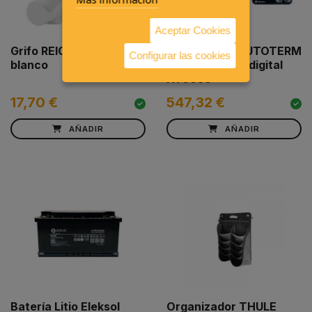
Aceptar Cookies
Grifo REICH 2002
Calefacción AUTOTERM
Configurar las cookies
blanco
2D con mando digital
AT0050
17,70 €
547,32 €
AÑADIR
AÑADIR
Batería Litio Eleksol
Organizador THULE