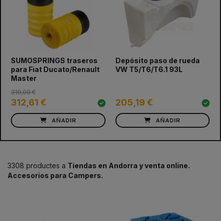
prev
next
SUMOSPRINGS traseros
Depósito paso de rueda
para Fiat Ducato/Renault
VW T5/T6/T6.1 93L
Master
319,00 €
312,61 €
205,19 €
AÑADIR
AÑADIR
3308 productes a
Tiendas en Andorra y venta online.
Accesorios para Campers.