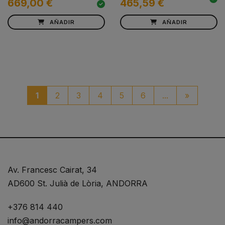
669,00 €
465,59 €
AÑADIR
AÑADIR
paginaci
1
2
3
4
5
6
...
»
Av. Francesc Cairat, 34
AD600 St. Julià de Lòria, ANDORRA
+376 814 440
info@andorracampers.com