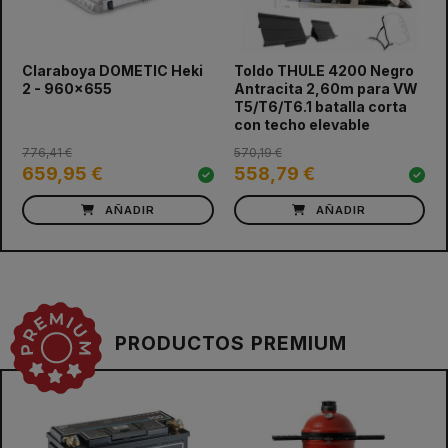
prev
next
Claraboya DOMETIC Heki
Toldo THULE 4200 Negro
2 - 960x655
Antracita 2,60m para VW
T5/T6/T6.1 batalla corta
con techo elevable
776,41 €
570,19 €
659,95 €
558,79 €
AÑADIR
AÑADIR
PRODUCTOS PREMIUM