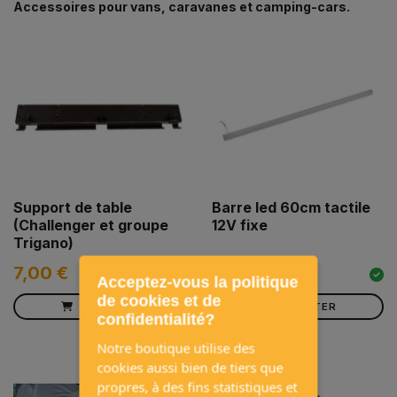
Accessoires pour vans, caravanes et camping-cars.
Support de table
Barre led 60cm tactile
(Challenger et groupe
12V fixe
Trigano)
7,00 €
21,15 €
Acceptez-vous la politique
de cookies et de
AJOUTER
AJOUTER
confidentialité?
Notre boutique utilise des
cookies aussi bien de tiers que
propres, à des fins statistiques et