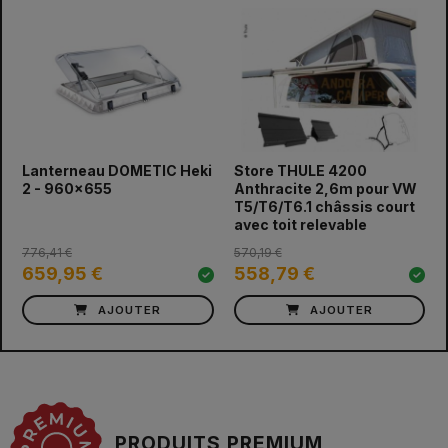
prev
next
Lanterneau DOMETIC Heki
Store THULE 4200
2 - 960x655
Anthracite 2,6m pour VW
T5/T6/T6.1 châssis court
avec toit relevable
776,41 €
570,19 €
659,95 €
558,79 €
AJOUTER
AJOUTER
PRODUITS PREMIUM