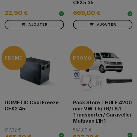
CFX5 35
22,90 €
669,00 €
AJOUTER
AJOUTER
PROMO
PROMO
DOMETIC Cool Freeze
Pack Store THULE 4200
CFX2 45
noir VW T5/T6/T6.1
Transporter/ Caravelle/
Multivan L1H1
517,32 €
554,00 €