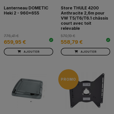
Lanterneau DOMETIC
Store THULE 4200
Heki 2 - 960x655
Anthracite 2,6m pour
VW T5/T6/T6.1 châssis
court avec toit
relevable
776,41 €
570,19 €
659,95 €
558,79 €
AJOUTER
AJOUTER
PROMO