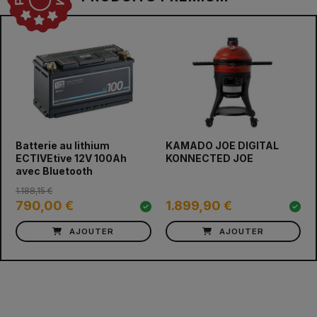
prev
next
Batterie au lithium
KAMADO JOE DIGITAL
ECTIVEtive 12V 100Ah
KONNECTED JOE
avec Bluetooth
1.188,15 €
790,00 €
1.899,90 €
AJOUTER
AJOUTER