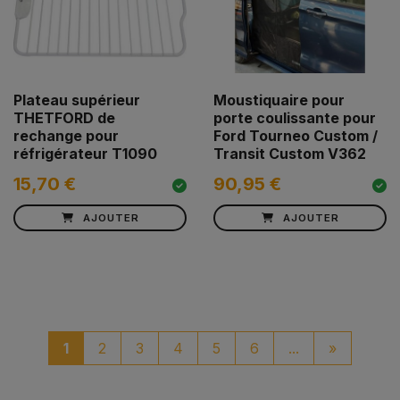
Plateau supérieur
Moustiquaire pour
THETFORD de
porte coulissante pour
rechange pour
Ford Tourneo Custom /
réfrigérateur T1090
Transit Custom V362
15,70 €
90,95 €
AJOUTER
AJOUTER
paginaci
1
2
3
4
5
6
...
»