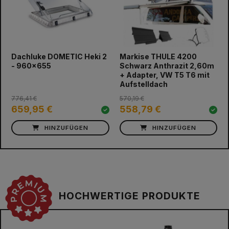
prev
next
Dachluke DOMETIC Heki 2
Markise THULE 4200
- 960x655
Schwarz Anthrazit 2,60m
+ Adapter, VW T5 T6 mit
Aufstelldach
776,41 €
570,19 €
659,95 €
558,79 €
HINZUFÜGEN
HINZUFÜGEN
HOCHWERTIGE PRODUKTE