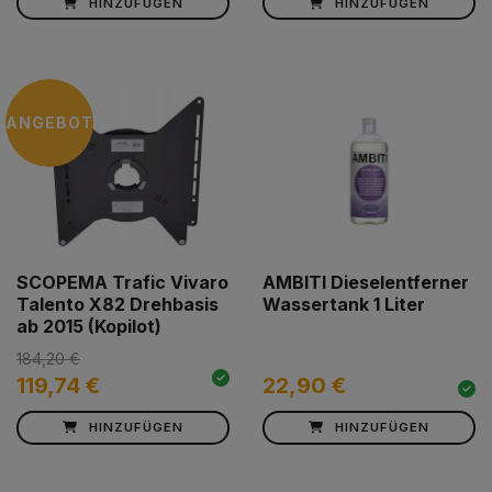
HINZUFÜGEN
HINZUFÜGEN
ANGEBOT
SCOPEMA Trafic Vivaro
AMBITI Dieselentferner
Talento X82 Drehbasis
Wassertank 1 Liter
ab 2015 (Kopilot)
184,20 €
119,74 €
22,90 €
HINZUFÜGEN
HINZUFÜGEN