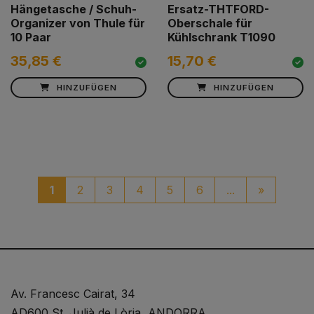
Hängetasche / Schuh-
Ersatz-THTFORD-
Organizer von Thule für
Oberschale für
10 Paar
Kühlschrank T1090
35,85 €
15,70 €
HINZUFÜGEN
HINZUFÜGEN
paginaci
1
2
3
4
5
6
...
»
Av. Francesc Cairat, 34
AD600 St. Julià de Lòria, ANDORRA