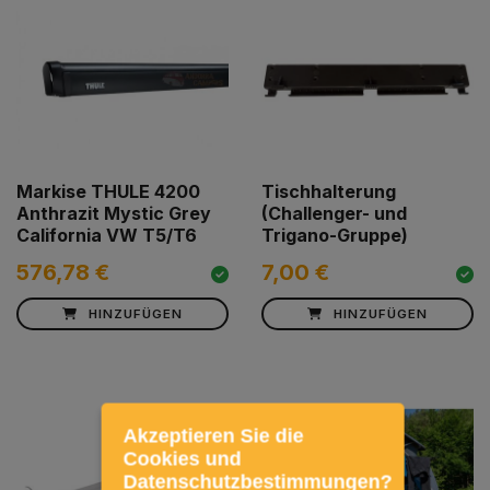
Markise THULE 4200
Tischhalterung
Anthrazit Mystic Grey
(Challenger- und
California VW T5/T6
Trigano-Gruppe)
576,78 €
7,00 €
HINZUFÜGEN
HINZUFÜGEN
Akzeptieren Sie die
Cookies und
Datenschutzbestimmungen?