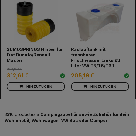
prev
next
SUMOSPRINGS Hinten für
Radlauftank mit
Fiat Ducato/Renault
trennbaren
Master
Frischwassertanks 93
Liter VW T5/T6/T6.1
319,00 €
312,61 €
205,19 €
HINZUFÜGEN
HINZUFÜGEN
3310 productes a
Campingzubehör sowie Zubehör für dein
Wohnmobil, Wohnwagen, VW Bus oder Camper