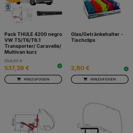
Pack THULE 4200 negro
Glas/Getränkehalter -
VW T5/T6/T6.1
Tischclips
Transporter/ Caravelle/
Multivan kurz
554,00 €
537,38 €
2,80 €
HINZUFÜGEN
HINZUFÜGEN