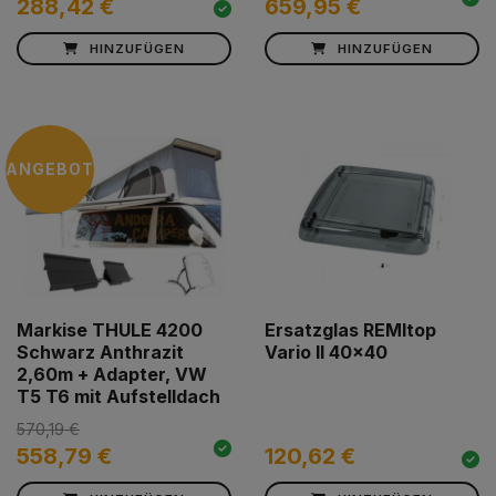
288,42 €
659,95 €
HINZUFÜGEN
HINZUFÜGEN
ANGEBOT
Markise THULE 4200
Ersatzglas REMItop
Schwarz Anthrazit
Vario II 40x40
2,60m + Adapter, VW
T5 T6 mit Aufstelldach
570,19 €
558,79 €
120,62 €