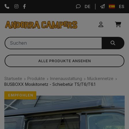
Instagram
Facebook
DE
ES
ALLE PRODUKTE ANSEHEN
Startseite
Produkte
Innenausstattung
Mückennetze
BUSBOXX Moskitonetz - Schiebetür T5/T6/T6.1
EMPFOHLEN