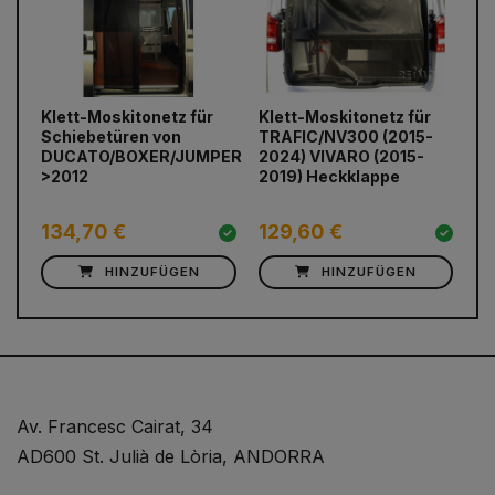
Klett-Moskitonetz für
C
Klett-Moskitonetz für
prev
next
TRAFIC/NV300 (2015-
ma
Schiebetüren von
2024) VIVARO (2015-
Mo
DUCATO/BOXER/JUMPER
2019) Heckklappe
Ka
>2012
Du
134,70 €
129,60 €
4
HINZUFÜGEN
HINZUFÜGEN
Av. Francesc Cairat, 34
AD600 St. Julià de Lòria, ANDORRA