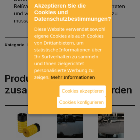
Akzeptieren Sie die
Reißverschluss kannst du deinen Bulli betreten
Cookies und
und verlassen, ohne das Netz entfernen zu
Datenschutzbestimmungen?
müssen, Installationsvideo
hier
.
Diese Website verwendet sowohl
eigene Cookies als auch Cookies
von Drittanbietern, um
Kategorie:
INNENAUSSTATTUNG / MÜCKENNETZE
statistische Informationen über
Ihr Surfverhalten zu sammeln
und Ihnen zielgerichtet
personalisierte Werbung zu
Produkte, die häufig
zeigen.
Mehr Informationen
zusammen gekauft werden
Cookies akzeptieren
Cookies konfigurieren