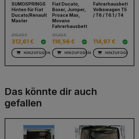
SUMOSPRINGS
Fiat Ducato,
Fahrerhausbett
Ei
Hinten für Fiat
Boxer, Jumper,
Volkswagen T5
fü
Ducato/Renault
Proace Max,
/ T6 / T6.1 / T4
S
prev
next
Master
Movano
7
Fahrerhausbett
319,00 €
121,42 €
1,5
312,61 €
116,56 €
114,97 €
1
HINZUFÜGEN
HINZUFÜGEN
HINZUFÜGEN
Das könnte dir auch
gefallen