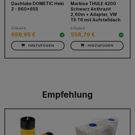
Dachluke DOMETIC Heki
Markise THULE 4200
DO
prev
next
2 - 960x655
Schwarz Anthrazit
CF
2,60m + Adapter, VW
T5 T6 mit Aufstelldach
776,41 €
570,19 €
517
659,95 €
558,79 €
4
HINZUFÜGEN
HINZUFÜGEN
Empfehlung