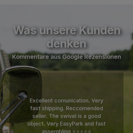
Was unsere Kunden
denken
Kommentare aus Google Rezensionen
Excellent comunication. Very
Einfach klasse! Im Onlineshop
fast shipping. Reccomended
bestellt und wenige Tage später
seller. The swivel is a good
die Ware erhalten. Preis
object. Very EasyPark and fast
unschlagbar! ⭐️⭐️⭐️⭐️⭐️
assembling ⭐️⭐️⭐️⭐️⭐️