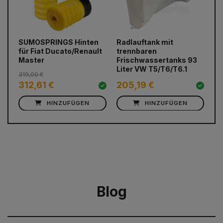
prev
next
SUMOSPRINGS Hinten
Radlauftank mit
EU
für Fiat Ducato/Renault
trennbaren
Du
Master
Frischwassertanks 93
Fa
Liter VW T5/T6/T6.1
319,00 €
312,61 €
205,19 €
1.
HINZUFÜGEN
HINZUFÜGEN
Blog