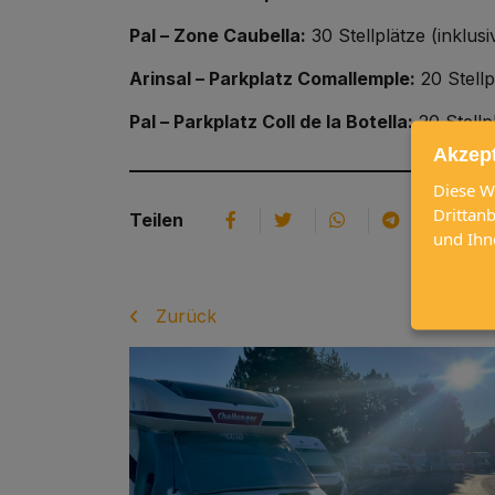
Pal – Zone Caubella:
30 Stellplätze (inklus
Arinsal – Parkplatz Comallemple:
20 Stellp
Pal – Parkplatz Coll de la Botella:
20 Stellp
Akzep
Diese W
Drittan
Facebook
Twitter
WhatsApp
Telegram
Teilen
und Ihn
Zurück