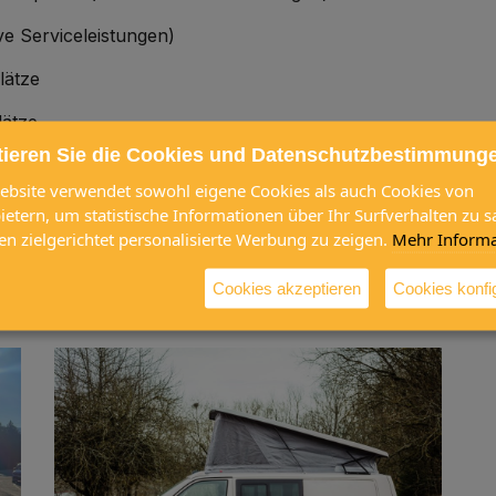
ive Serviceleistungen)
lätze
lätze
tieren Sie die Cookies und Datenschutzbestimmung
ebsite verwendet sowohl eigene Cookies als auch Cookies von
bietern, um statistische Informationen über Ihr Surfverhalten zu
en zielgerichtet personalisierte Werbung zu zeigen.
Mehr Informa
Cookies akzeptieren
Cookies konfi
Weiter