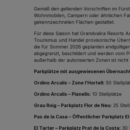
Gemäß den geltenden Vorschriften im Fürs
Wohnmobilen, Campern oder ähnlichen Fahr
gekennzeichneten Flächen gestattet.
Für diese Saison hat Grandvalira Resorts 
Tourismus und Handel provisorische Überna
die für Sommer 2026 geplanten endgültigen B
abgegrenzt, beschildert und werden vom P
außerhalb der autorisierten Zonen ist nicht 
Parkplätze mit ausgewiesenen Übernach
Ordino Arcalís – Zone l’Hortell:
50 Stellplä
Ordino Arcalís – Planells:
10 Stellplätze
Grau Roig – Parkplatz Flor de Neu:
25 Stell
Pas de la Casa – Öffentlicher Parkplatz El 
El Tarter – Parkplatz Prat de la Costa:
30 S