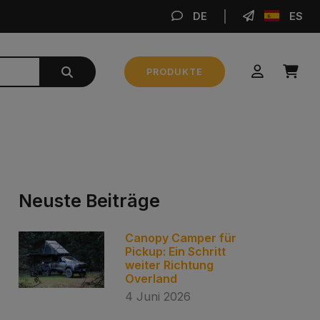
DE
ES
BE
PRODUKTE
Zwischensumme
0,00 €
BESTELLUNG AUFGEBEN
Neuste Beiträge
Canopy Camper für
Pickup: Ein Schritt
weiter Richtung
Overland
4 Juni 2026