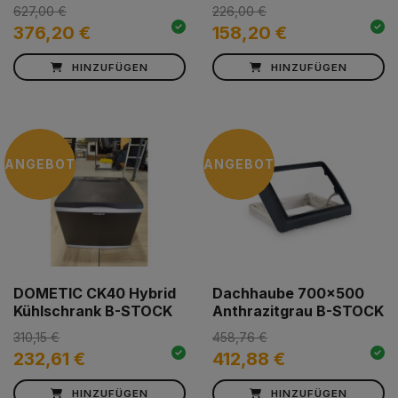
627,00 €
226,00 €
376,20 €
158,20 €
HINZUFÜGEN
HINZUFÜGEN
ANGEBOT
ANGEBOT
DOMETIC CK40 Hybrid
Dachhaube 700x500
Kühlschrank B-STOCK
Anthrazitgrau B-STOCK
310,15 €
458,76 €
232,61 €
412,88 €
HINZUFÜGEN
HINZUFÜGEN