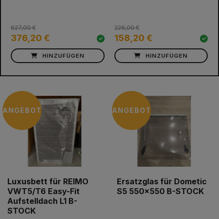
627,00 €
226,00 €
376,20 €
158,20 €
HINZUFÜGEN
HINZUFÜGEN
ANGEBOT
ANGEBOT
Luxusbett für REIMO
Ersatzglas für Dometic
VWT5/T6 Easy-Fit
S5 550x550 B-STOCK
Aufstelldach L1 B-
STOCK