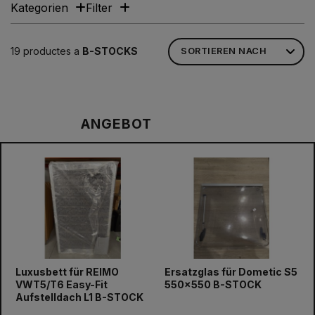
Kategorien
Filter
19 productes a
B-STOCKS
ANGEBOT
Luxusbett für REIMO
Ersatzglas für Dometic S5
prev
next
VWT5/T6 Easy-Fit
550x550 B-STOCK
Aufstelldach L1 B-STOCK