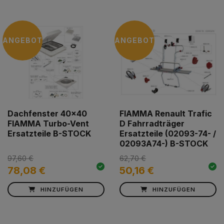
ANGEBOT
ANGEBOT
Dachfenster 40x40
FIAMMA Renault Trafic
FIAMMA Turbo-Vent
D Fahrradträger
Ersatzteile B-STOCK
Ersatzteile (02093-74- /
02093A74-) B-STOCK
97,60 €
62,70 €
78,08 €
50,16 €
HINZUFÜGEN
HINZUFÜGEN