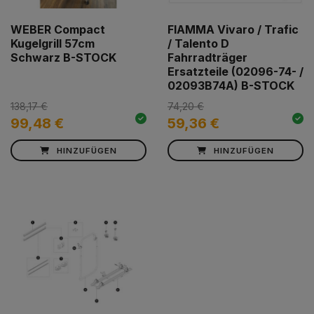
WEBER Compact
FIAMMA Vivaro / Trafic
Kugelgrill 57cm
/ Talento D
Schwarz B-STOCK
Fahrradträger
Ersatzteile (02096-74- /
02093B74A) B-STOCK
138,17 €
74,20 €
99,48 €
59,36 €
HINZUFÜGEN
HINZUFÜGEN