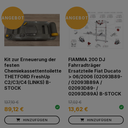
ANGEBOT
ANGEBOT
Kit zur Erneuerung der
FIAMMA 200 DJ
festen
Fahrradträger
Chemiekassettentoilette
Ersatzteile Fiat Ducato
THETFORD FreshUp
> 06/2006 (02093B89-
C2/C3/C4 (LINKS) B-
/ 02093B89A /
STOCK
02093D89- /
02093D89A) B-STOCK
137,10 €
17,02 €
89,12 €
13,62 €
HINZUFÜGEN
HINZUFÜGEN