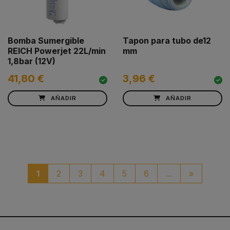
Bomba Sumergible
Tapon para tubo de12
REICH Powerjet 22L/min
mm
1,8bar (12V)
41,80 €
3,96 €
AÑADIR
AÑADIR
paginaci
1
2
3
4
5
6
...
»