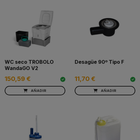
WC seco TROBOLO
Desagüe 90º Tipo F
WandaGO V2
150,59 €
11,70 €
AÑADIR
AÑADIR