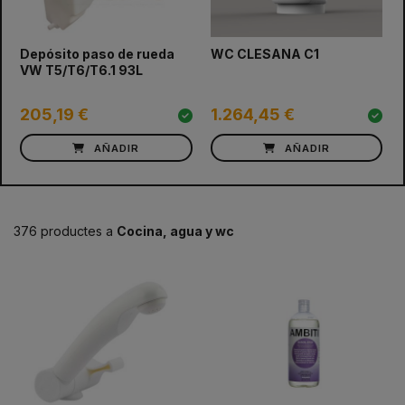
prev
next
Depósito paso de rueda
WC CLESANA C1
VW T5/T6/T6.1 93L
205,19 €
1.264,45 €
AÑADIR
AÑADIR
376 productes a
Cocina, agua y wc