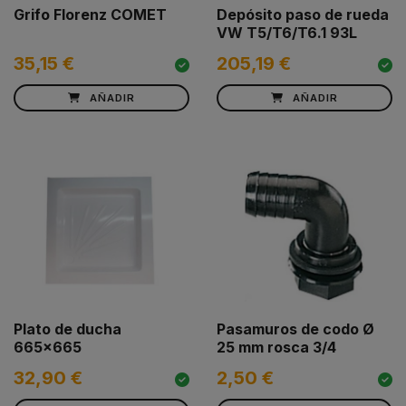
Grifo Florenz COMET
Depósito paso de rueda
VW T5/T6/T6.1 93L
35,15 €
205,19 €
AÑADIR
AÑADIR
Plato de ducha
Pasamuros de codo Ø
665x665
25 mm rosca 3/4
32,90 €
2,50 €