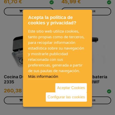
61,70 €
45,99 €
AÑADIR
AÑADIR
Acepta la política de
cookies y privacidad?
Este sitio web utiliza cookies,
tanto propias como de terceros,
para recopilar información
estadística sobre su navegación
y mostrarle publicidad
relacionada con sus
preferencias, generada a partir
de sus pautas de navegación.
Más información
Cocina DOMETIC HBG
Grifo portátil a batería
2335
DOMETIC GO HWF
Aceptar Cookies
260,38 €
77,43 €
Configurar las cookies
AÑADIR
AÑADIR