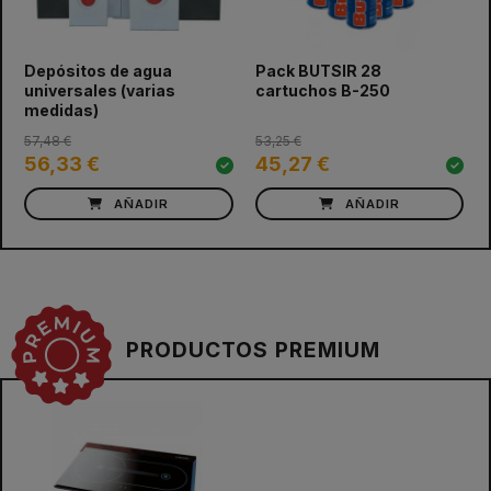
prev
next
Depósitos de agua
Pack BUTSIR 28
universales (varias
cartuchos B-250
medidas)
57,48 €
53,25 €
56,33 €
45,27 €
AÑADIR
AÑADIR
PRODUCTOS PREMIUM