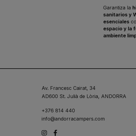
Garantiza la
h
sanitarios y
esenciales
c
espacio y la 
ambiente limp
Av. Francesc Cairat, 34
AD600 St. Julià de Lòria, ANDORRA
+376 814 440
info@andorracampers.com
Instagram
Facebook