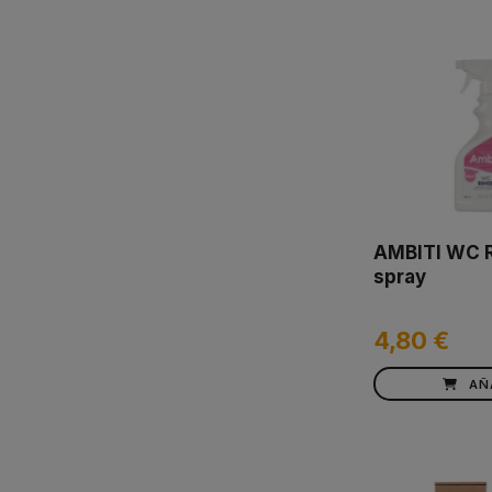
AMBITI WC 
spray
4,80 €
AÑ