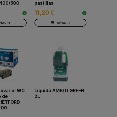
400/500
pastillas
11,20 €
ÑADIR
AÑADIR
novar el WC
Líquido AMBITI GREEN
o de
2L
THETFORD
200