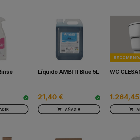
RECOMEND
Rinse
Líquido AMBITI Blue 5L
WC CLESA
21,40 €
1.264,45
ADIR
AÑADIR
A