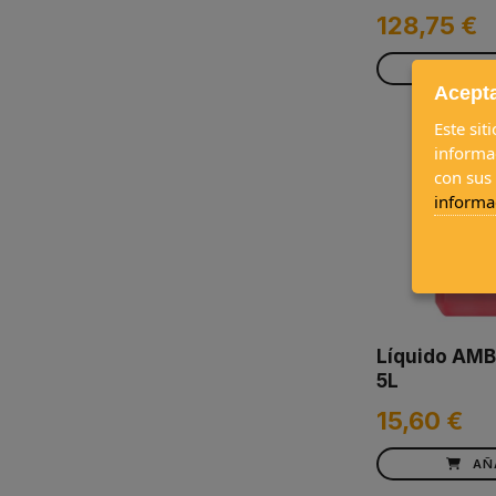
128,75 €
AÑ
Acepta
Este sit
informa
con sus
informa
Líquido AMB
5L
15,60 €
AÑ