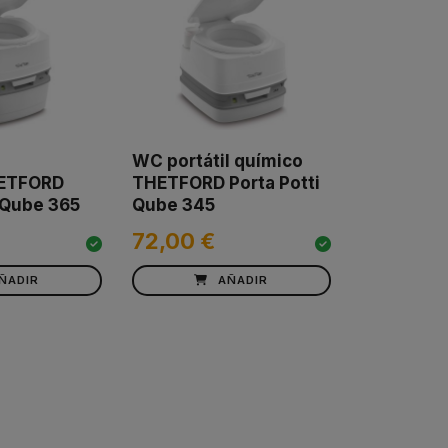
l
WC portátil químico
ETFORD
THETFORD Porta Potti
 Qube 365
Qube 345
72,00 €
ÑADIR
AÑADIR
acio_boto_seguent