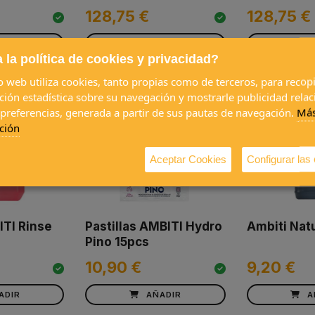
128,75 €
128,75 €
ADIR
AÑADIR
A
 la política de cookies y privacidad?
io web utiliza cookies, tanto propias como de terceros, para recopi
ción estadística sobre su navegación y mostrarle publicidad rela
 preferencias, generada a partir de sus pautas de navegación.
Má
ción
Aceptar Cookies
Configurar las
ITI Rinse
Pastillas AMBITI Hydro
Ambiti Natu
Pino 15pcs
10,90 €
9,20 €
ADIR
AÑADIR
A