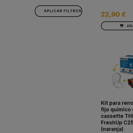
APLICAR FILTROS
22,90 €
AÑ
Kit para ren
fijo químico
cassette T
FreshUp C2
(naranja)