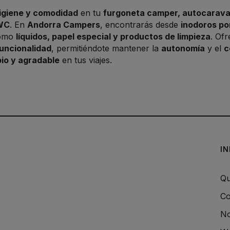
igiene y comodidad
en tu
furgoneta camper, autocarav
 WC
. En
Andorra Campers
, encontrarás desde
inodoros por
omo
líquidos, papel especial y productos de limpieza
. Of
funcionalidad
, permitiéndote mantener la
autonomía
y el
c
io y agradable
en tus viajes.
I
Qu
Co
No