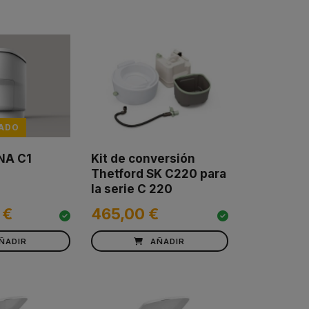
ADO
NA C1
Kit de conversión
Thetford SK C220 para
la serie C 220
 €
465,00 €
ÑADIR
AÑADIR