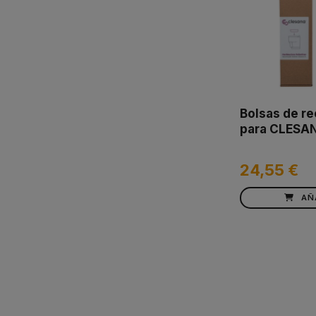
Bolsas de r
para CLESA
24,55 €
AÑ