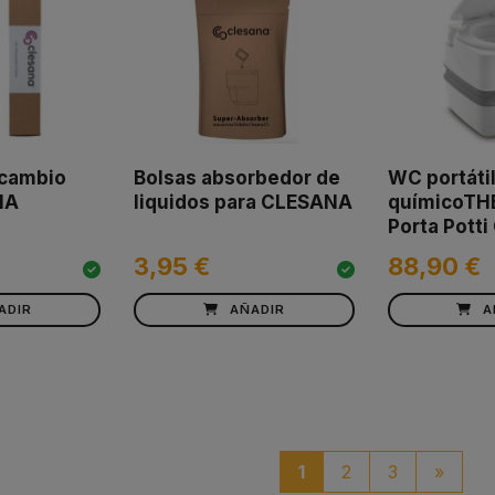
ecambio
Bolsas absorbedor de
WC portáti
NA
liquidos para CLESANA
químicoTH
Porta Potti
3,95 €
88,90 €
ADIR
AÑADIR
A
pagin
1
2
3
»