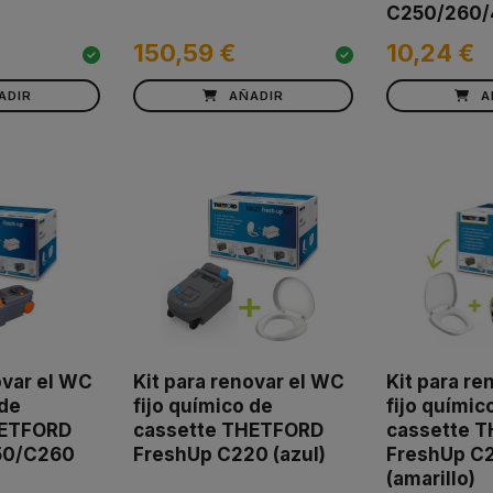
C250/260/
150,59 €
10,24 €
ADIR
AÑADIR
A
ovar el WC
Kit para renovar el WC
Kit para re
 de
fijo químico de
fijo químic
HETFORD
cassette THETFORD
cassette 
50/C260
FreshUp C220 (azul)
FreshUp C
(amarillo)