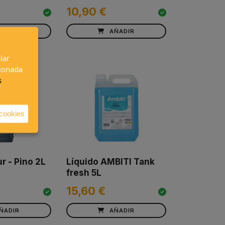
10,90 €
ÑADIR
AÑADIR
lar
cionada
s
 cookies
r - Pino 2L
Líquido AMBITI Tank
fresh 5L
15,60 €
ÑADIR
AÑADIR