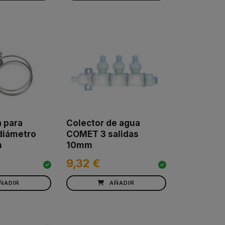
 para
Colector de agua
diámetro
COMET 3 salidas
m
10mm
9,32 €
ÑADIR
AÑADIR