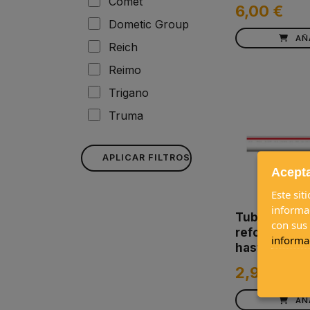
Comet
6,00 €
Dometic Group
AÑ
Reich
Reimo
Trigano
Truma
APLICAR FILTROS
Acepta
Este sit
informa
Tubo de agua
con sus
reforzado r
informa
hasta 90ºC
2,95 €
AÑ