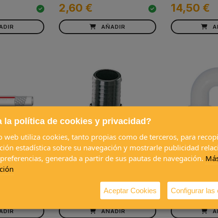
2,60 €
14,50 €
ADIR
AÑADIR
A
 la política de cookies y privacidad?
io web utiliza cookies, tanto propias como de terceros, para recopi
ción estadística sobre su navegación y mostrarle publicidad rela
 LILIE
Pasamuros recto 40
Racord con
 preferencias, generada a partir de sus pautas de navegación.
Má
ojo 10mm
mm rosca 1/4
25mm Ø
ción
3,55 €
5,00 €
Aceptar Cookies
Configurar las
ADIR
AÑADIR
A