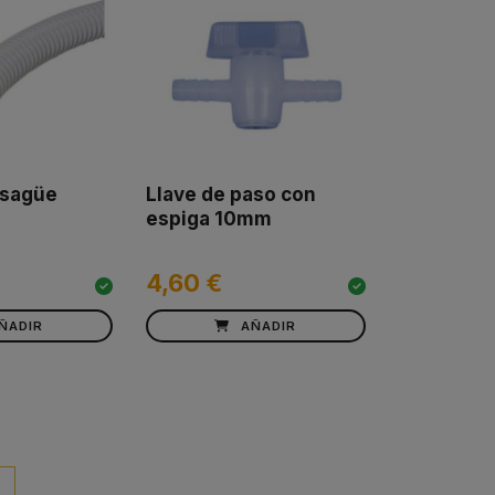
esagüe
Llave de paso con
espiga 10mm
4,60 €
ÑADIR
AÑADIR
paginacio_boto_seguent