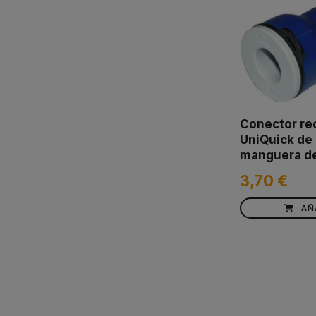
Conector re
UniQuick de
manguera d
3,70 €
AÑ