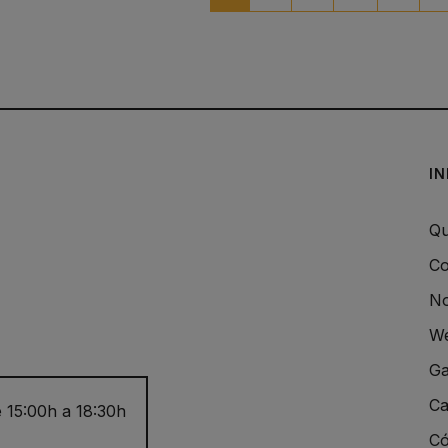
I
Qu
Co
No
We
Ga
Ca
 15:00h a 18:30h
Có