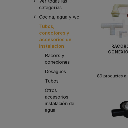
Ver todas las
categorías
Cocina, agua y wc
Tubos,
conectores y
accesorios de
instalación
RACOR
CONEXI
Racors y
conexiones
Desagües
89 productes a
Tubos
Otros
accesorios
instalación de
agua