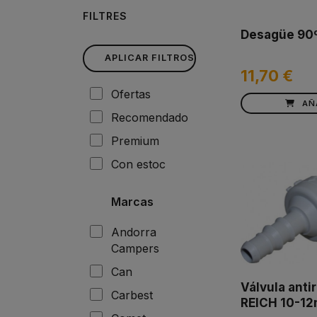
FILTRES
Desagüe 90º
APLICAR FILTROS
11,70 €
Ofertas
AÑ
Recomendado
Premium
Con estoc
Marcas
Andorra
Campers
Can
Válvula anti
Carbest
REICH 10-1