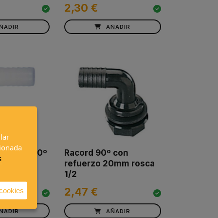
2,30 €
ÑADIR
AÑADIR
lar
cionada
 espiga 90º
Racord 90º con
s
refuerzo 20mm rosca
1/2
2,47 €
 cookies
ÑADIR
AÑADIR