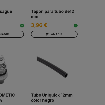
esagüe
Tapon para tubo de12
mm
3,96 €
ÑADIR
AÑADIR
OMETIC
Tubo Uniquick 12mm
A
color negro