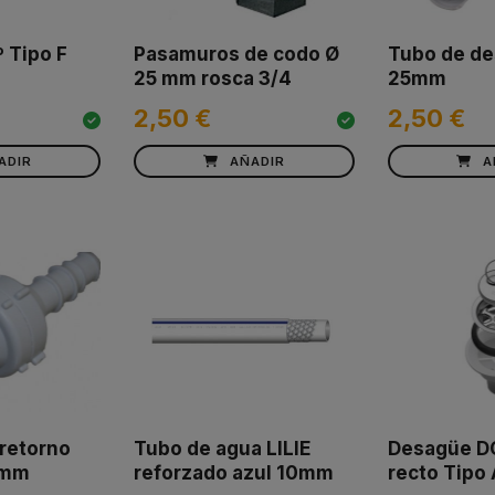
 Tipo F
Pasamuros de codo Ø
Tubo de d
25 mm rosca 3/4
25mm
2,50 €
2,50 €
ADIR
AÑADIR
A
rretorno
Tubo de agua LILIE
Desagüe D
2mm
reforzado azul 10mm
recto Tipo 