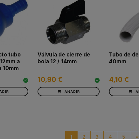
cto tubo
Válvula de cierre de
Tubo de d
 12mm a
bola 12 / 14mm
40mm
e 10mm
10,90 €
4,10 €
ADIR
AÑADIR
A
1
2
3
4
5
»