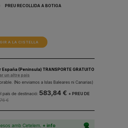
€
PREU RECOLLIDA A BOTIGA
GIR A LA CISTELLA
er España (Península) TRANSPORTE GRATUITO
ar un altre país
orable. (No enviamos a Islas Baleares ni Canarias)
583,84 €
l país de destinació:
+ PREU DE
,76 €
mesos amb Cetelem.
+ info