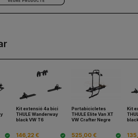
VEURE PRODUCTE
ar
Kit extensió 4a bici
Portabicicletes
Kit e
ay
THULE Wanderway
THULE Elite Van XT
THU
black VW T6
VW Crafter Negre
blac
146,22 €
525,00 €
135