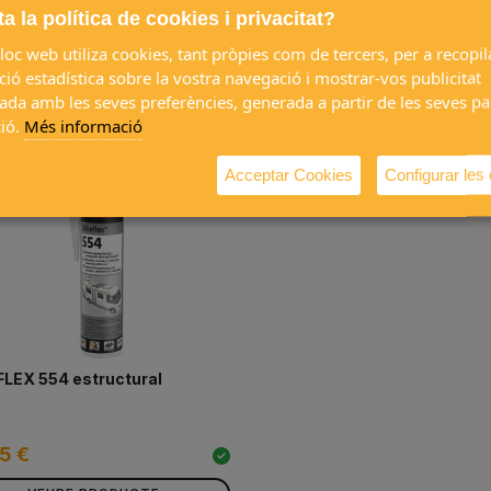
a la política de cookies i privacitat?
loc web utiliza cookies, tant pròpies com de tercers, per a recopil
es compren junts
ió estadística sobre la vostra navegació i mostrar-vos publicitat
ada amb les seves preferències, generada a partir de les seves p
ió.
Més informació
Acceptar Cookies
Configurar les
LEX 554 estructural
5 €