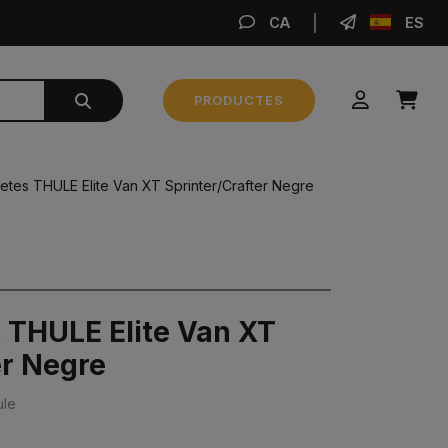
CA
ES
RE
PRODUCTES
Subtotal
0,00 €
letes THULE Elite Van XT Sprinter/Crafter Negre
FER LA COMANDA
s THULE Elite Van XT
er Negre
ule