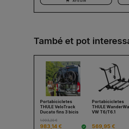
AFEGIR
També et pot interess
Portabicicletes
Portabicicletes
THULE VeloTrack
THULE WanderW
Ducato fins 3 bicis
VW T6/T6.1
1.003,20 €
983,14 €
569,95 €