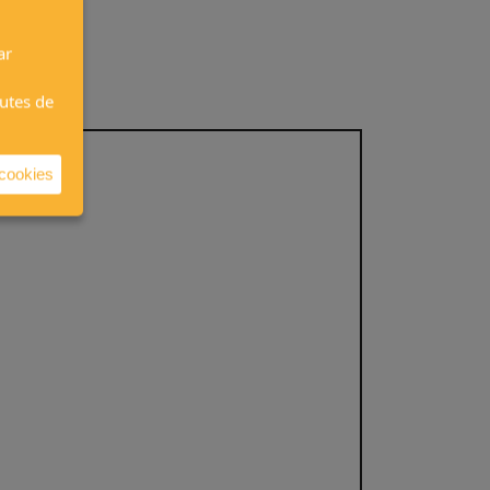
ar
autes de
 cookies