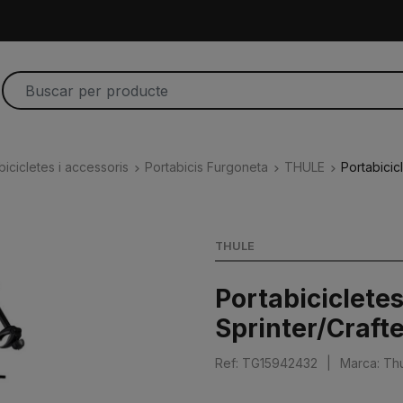
bicicletes i accessoris
Portabicis Furgoneta
THULE
Portabicic
THULE
Portabiciclete
Sprinter/Craft
Ref: TG15942432
|
Marca: Th