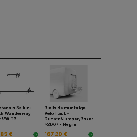
xtensió 3a bici
Riells de muntatge
LE Wanderway
VeloTrack -
k VW T6
Ducato/Jumper/Boxer
>2007 - Negre
,85 €
167,20 €