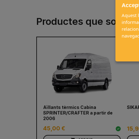
Accept
Aquest l
Productes que sovint 
informac
relacion
navegac
Aïllants tèrmics Cabina
SIKAF
SPRINTER/CRAFTER a partir de
2006
45,00 €
15,9