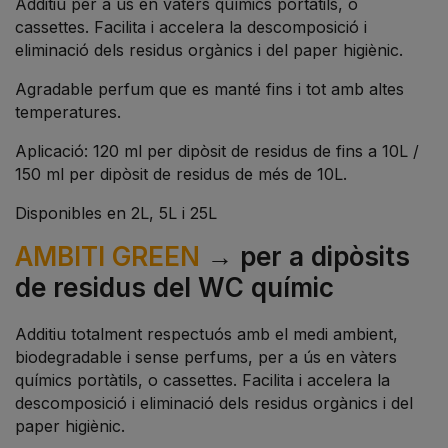
Additiu per a ús en vàters químics portàtils, o
cassettes. Facilita i accelera la descomposició i
eliminació dels residus orgànics i del paper higiènic.
Agradable perfum que es manté fins i tot amb altes
temperatures.
Aplicació: 120 ml per dipòsit de residus de fins a 10L /
150 ml per dipòsit de residus de més de 10L.
Disponibles en 2L, 5L i 25L
AMBITI GREEN
→ per a dipòsits
de residus del WC químic
Additiu totalment respectuós amb el medi ambient,
biodegradable i sense perfums, per a ús en vàters
químics portàtils, o cassettes. Facilita i accelera la
descomposició i eliminació dels residus orgànics i del
paper higiènic.