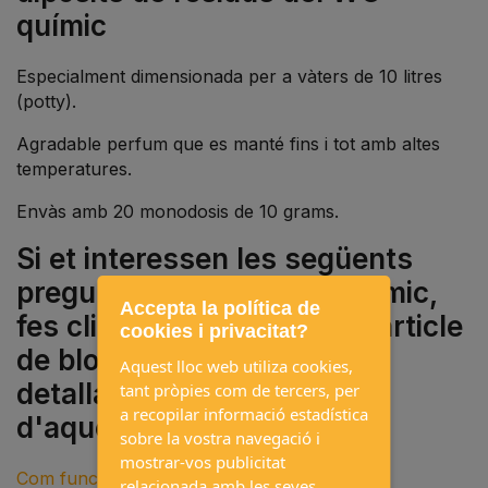
químic
Especialment dimensionada per a vàters de 10 litres
(potty).
Agradable perfum que es manté fins i tot amb altes
temperatures.
Envàs amb 20 monodosis de 10 grams.
Si et interessen les següents
preguntes sobre el WC químic,
Accepta la política de
fes clic per llegir el nostre article
cookies i privacitat?
de bloc on expliquem
Aquest lloc web utiliza cookies,
detalladament cadascun
tant pròpies com de tercers, per
a recopilar informació estadística
d'aquests temes.
sobre la vostra navegació i
mostrar-vos publicitat
Com funciona un WC químic?
relacionada amb les seves