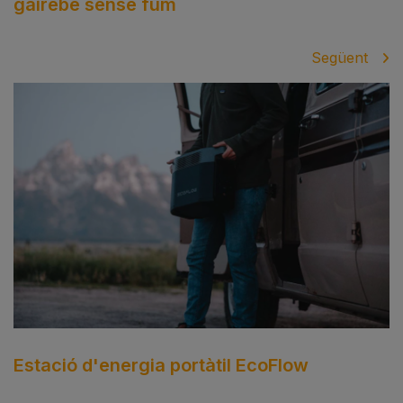
gairebé sense fum
Següent
Estació d'energia portàtil EcoFlow