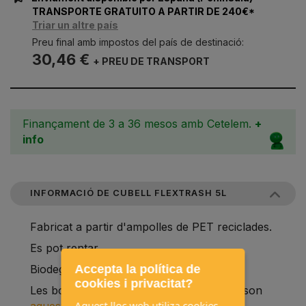
TRANSPORTE GRATUITO A PARTIR DE 240€*
Triar un altre país
Preu final amb impostos del país de destinació:
30,46 €
+ PREU DE TRANSPORT
Finançament de 3 a 36 mesos amb Cetelem.
+
info
INFORMACIÓ DE CUBELL FLEXTRASH 5L
Fabricat a partir d'ampolles de PET reciclades.
Es pot rentar.
Accepta la política de
Biodegradable.
cookies i privacitat?
Les bosses adequades per aquest cubell son
Aquest lloc web utiliza cookies,
aquestes
.