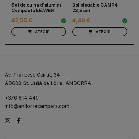
Set de cuina d´alumini
Bol plegable CAMP4
Ol
Compacta BEAVER
23,5 cm
Pl
47,55 €
4,40 €
2
AFEGIR
AFEGIR
Av. Francesc Cairat, 34
AD600 St. Julià de Lòria, ANDORRA
+376 814 440
info@andorracampers.com
Instagram
Facebook