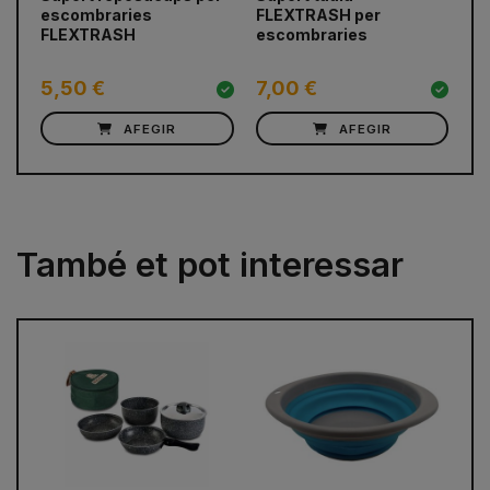
escombraries
FLEXTRASH per
FLEXTRASH
escombraries
5,50 €
7,00 €
1
AFEGIR
AFEGIR
També et pot interessar
prev
next