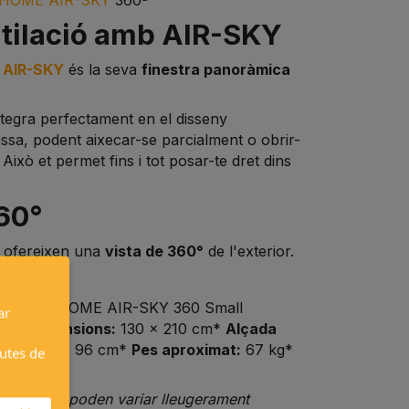
ntilació amb AIR-SKY
AIR-SKY
és la seva
finestra panoràmica
integra perfectament en el disseny
ssa, podent aixecar-se parcialment o obrir-
ixò et permet fins i tot posar-te dret dins
60°
l ofereixen una
vista de 360°
de l'exterior.
re AUTOHOME AIR-SKY 360 Small
ar
ults
Dimensions:
130 x 210 cm*
Alçada
da oberta:
96 cm*
Pes aproximat:
67 kg*
autes de
l*
oximats i poden variar lleugerament