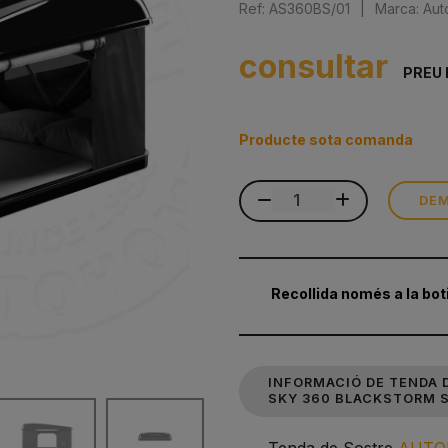
Ref: AS360BS/01
|
Marca: Au
consultar
PREU 
Producte sota comanda
DEM
Recollida només a la bot
INFORMACIÓ DE TENDA 
SKY 360 BLACKSTORM 
Tenda de Sostre
AUTO