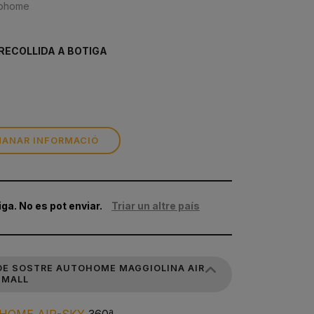
tohome
RECOLLIDA A BOTIGA
ANAR INFORMACIÓ
iga. No es pot enviar.
Triar un altre país
DE SOSTRE AUTOHOME MAGGIOLINA AIR
SMALL
HOME AIR-SKY
360ª