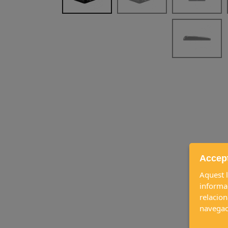
Accept
Aquest l
informac
relacion
navegac