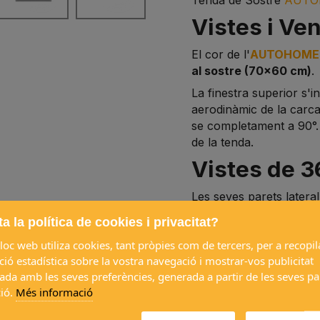
Vistes i Ve
El cor de l'
AUTOHOME 
al sostre (70x60 cm)
.
La finestra superior s'
aerodinàmic de la carca
se completament a 90°. A
de la tenda.
Vistes de 3
Les seves parets latera
a la política de cookies i privacitat?
Article:
Tenda de Sost
loc web utiliza cookies, tant pròpies com de tercers, per a recopil
Recomanat per a:
2 ad
ió estadística sobre la vostra navegació i mostrar-vos publicitat
tancada:
36 cm*
Alça
ada amb les seves preferències, generada a partir de les seves p
Volum aproximat:
344 
ió.
Més informació
*Aquests valors són apr