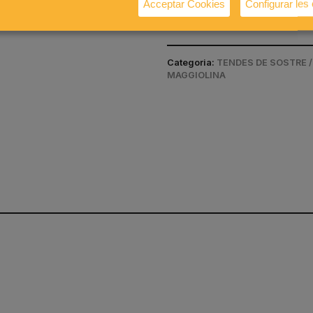
Acceptar Cookies
Configurar les
segons la configuració 
Categoria:
TENDES DE SOSTRE 
MAGGIOLINA