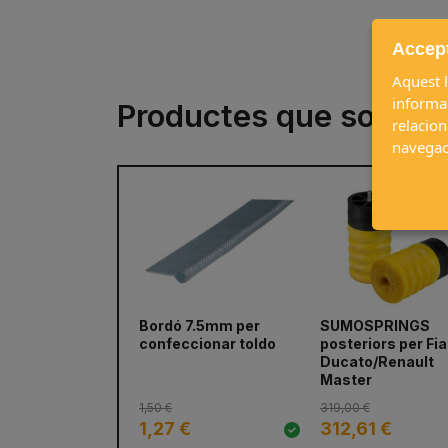
Accept
Aquest l
informac
Productes que sovint 
relacion
navegac
Bordó 7.5mm per
SUMOSPRINGS
prev
confeccionar toldo
posteriors per Fia
Ducato/Renault
Master
1,50 €
319,00 €
1,27 €
312,61 €