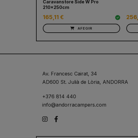
Caravanstore Side W Pro
210x250cm
165,11 €
256
AFEGIR
Av. Francesc Cairat, 34
AD600 St. Julià de Lòria, ANDORRA
+376 814 440
info@andorracampers.com
Instagram
Facebook