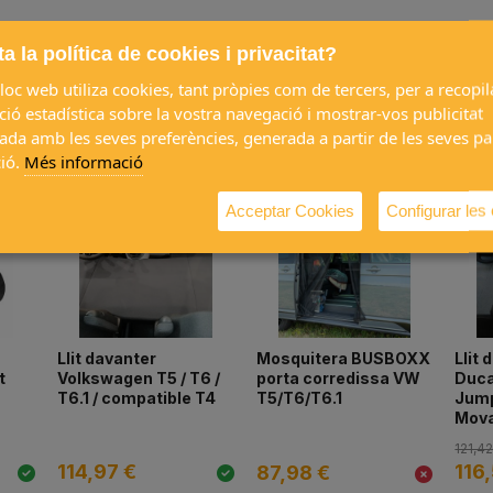
a la política de cookies i privacitat?
loc web utiliza cookies, tant pròpies com de tercers, per a recopil
ió estadística sobre la vostra navegació i mostrar-vos publicitat
es compren junts
ada amb les seves preferències, generada a partir de les seves p
ió.
Més informació
Acceptar Cookies
Configurar les
Llit davanter
Mosquitera BUSBOXX
Llit 
t
Volkswagen T5 / T6 /
porta corredissa VW
Duca
T6.1 / compatible T4
T5/T6/T6.1
Jump
Mov
121,42
114,97 €
116
87,98 €