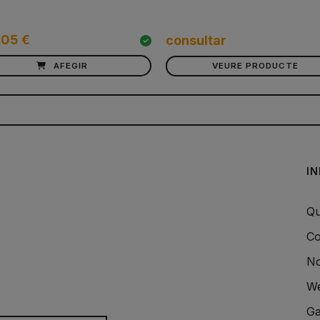
,05 €
consultar
AFEGIR
VEURE PRODUCTE
I
Qu
Co
No
We
Ga