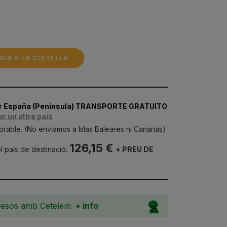
GIR A LA CISTELLA
er España (Península) TRANSPORTE GRATUITO
ar un altre país
orable. (No enviamos a Islas Baleares ni Canarias)
126,15 €
l país de destinació:
+ PREU DE
mesos amb Cetelem.
+ info