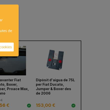
ar
autes de
 cookies
davanter Fiat
Dipòsit d'aigua de 75L
Matalàs de 5cm
next
to, Boxer,
per Fiat Ducato,
d'escuma HR + 
er, Proace Max,
Jumper & Boxer des
de viscoelàstic
ano
de 2006
T5/T6/T6.1 Multi
California Beach
 €
,56 €
153,00 €
144,50 €