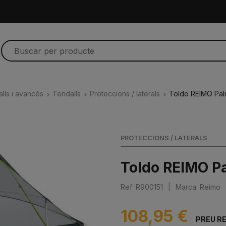
lls i avancés
Tendalls
Proteccions / laterals
Toldo REIMO Pal
PROTECCIONS / LATERALS
Toldo REIMO P
Ref: R900151
|
Marca: Reimo
108,95 €
PREU R