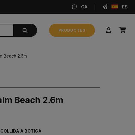
CA
ES
RE
PRODUCTES
Subtotal
0,00 €
m Beach 2.6m
FER LA COMANDA
alm Beach 2.6m
ECOLLIDA A BOTIGA