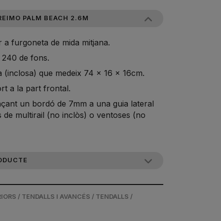
REIMO PALM BEACH 2.6M
 a furgoneta de mida mitjana.
 240 de fons.
 (inclosa) que medeix 74 x 16 x 16cm.
t a la part frontal.
ançant un bordó de 7mm a una guia lateral
s de multirail (no inclòs) o ventoses (no
ODUCTE
ORS / TENDALLS I AVANCÉS / TENDALLS /