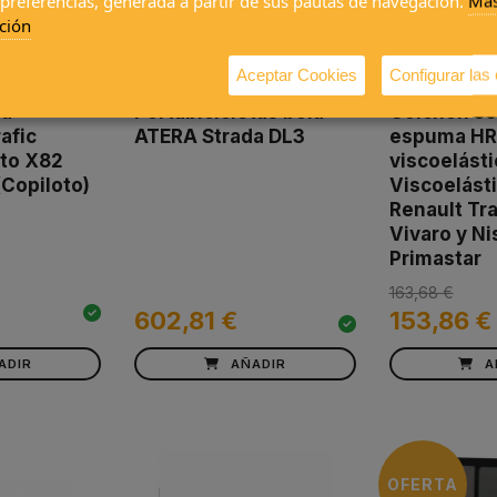
 preferencias, generada a partir de sus pautas de navegación.
Má
ción
Aceptar Cookies
Configurar las
ia
Portabicicletas bola
Colchón 5
afic
ATERA Strada DL3
espuma HR
nto X82
viscoelásti
Copiloto)
Viscoelásti
Renault Tra
Vivaro y N
Primastar
163,68 €
602,81 €
153,86 €
ADIR
AÑADIR
A
OFERTA