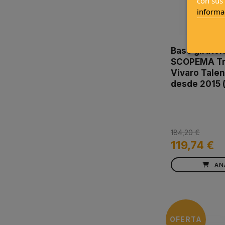
con sus
informa
Base girator
SCOPEMA Tr
Vivaro Tale
desde 2015 (
184,20 €
119,74 €
AÑ
OFERTA