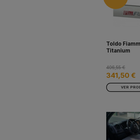
Toldo Fiamm
Titanium
406,55 €
341,50 €
VER PR