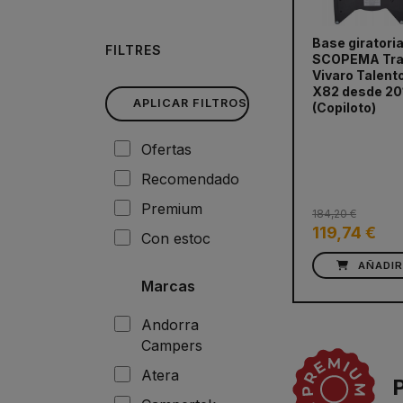
Base giratori
FILTRES
SCOPEMA Tra
Vivaro Talent
X82 desde 20
APLICAR FILTROS
(Copiloto)
prev
Ofertas
Recomendado
Premium
184,20 €
119,74 €
Con estoc
AÑADI
Marcas
Andorra
Campers
Atera