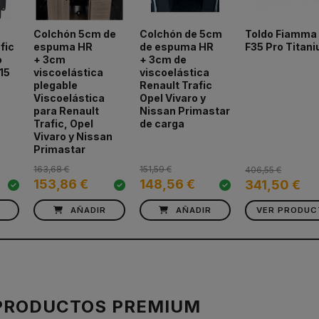
a
Colchón 5cm de
Colchón de 5cm
Toldo Fiamma
fic
espuma HR
de espuma HR
F35 Pro Titan
o
+ 3cm
+ 3cm de
15
viscoelástica
viscoelástica
plegable
Renault Trafic
Viscoelástica
Opel Vivaro y
para Renault
Nissan Primastar
Trafic, Opel
de carga
Vivaro y Nissan
Primastar
163,68 €
151,59 €
406,55 €
153,86 €
148,56 €
341,50 €
R
AÑADIR
AÑADIR
VER PRODU
PRODUCTOS PREMIUM