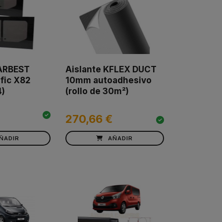
ARBEST
Aislante KFLEX DUCT
fic X82
10mm autoadhesivo
)
(rollo de 30m²)
270,66 €
ÑADIR
AÑADIR