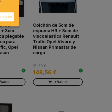
s
 cookies
cm de
Colchón de 5cm de
 + 3cm
espuma HR + 3cm de
ca plegable
viscoelástica Renault
ca para
Trafic Opel Vivaro y
fic, Opel
Nissan Primastar de
issan
carga
151,59 €
148,56 €
ÑADIR
AÑADIR