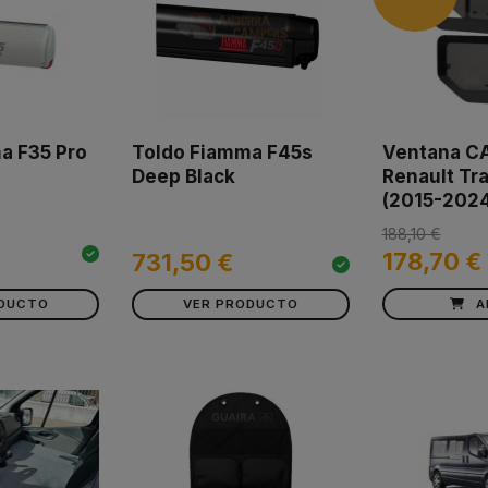
a F35 Pro
Toldo Fiamma F45s
Ventana C
Deep Black
Renault Tra
(2015-2024
188,10 €
178,70 €
731,50 €
ODUCTO
VER PRODUCTO
A