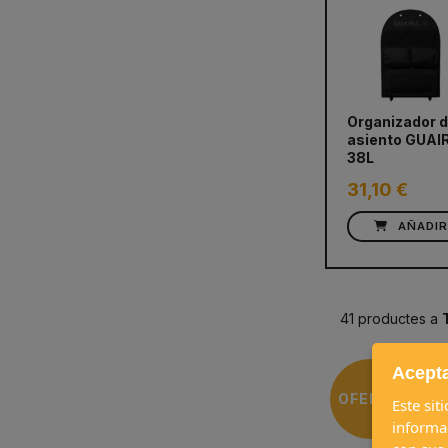
Organizador 
asiento GUAI
38L
31,10 €
AÑADIR
41 productes a
Acepta
OFERTA
Este sit
informa