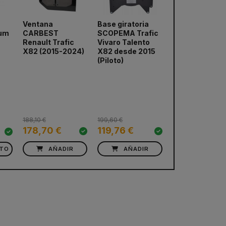
Ventana
Base giratoria
Funda asiento
CARBEST
SCOPEMA Trafic
individual
ium
Renault Trafic
Vivaro Talento
GUAIRA
X82 (2015-2024)
X82 desde 2015
(Piloto)
next
188,10 €
199,60 €
38,84 €
178,70 €
119,76 €
33,00 €
CTO
AÑADIR
AÑADIR
AÑADIR