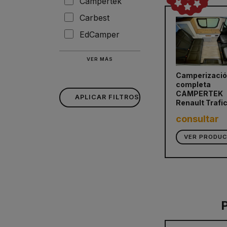
Campertek
Carbest
EdCamper
VER MÁS
Camperizaci
completa
CAMPERTEK
APLICAR FILTROS
Renault Trafi
consultar
VER PRODU