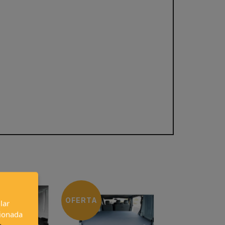
OFERTA
lar
cionada