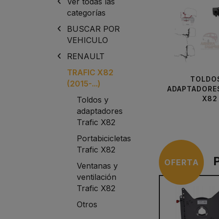
Ver todas las
categorías
BUSCAR POR
VEHICULO
RENAULT
TRAFIC X82
TOLDO
(2015-...)
ADAPTADORE
X82
Toldos y
adaptadores
Trafic X82
Portabicicletas
Trafic X82
OFERTA
Ventanas y
ventilación
Trafic X82
Otros