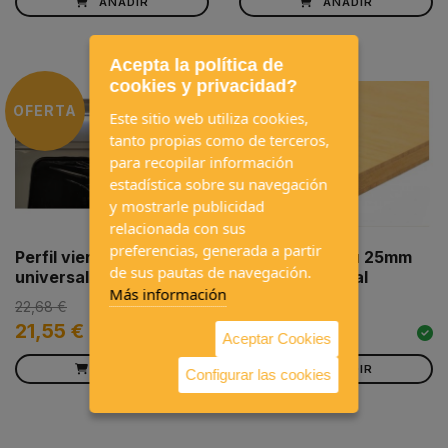
AÑADIR
AÑADIR
Acepta la política de
cookies y privacidad?
OFERTA
Este sitio web utiliza cookies,
tanto propias como de terceros,
para recopilar información
estadística sobre su navegación
y mostrarle publicidad
relacionada con sus
preferencias, generada a partir
Perfil vierteaguas
Tablero Bambú 25mm
de sus pautas de navegación.
universal exterior negro
244x122 natural
Más información
22,68 €
21,55 €
242,00 €
Aceptar Cookies
AÑADIR
AÑADIR
Configurar las cookies