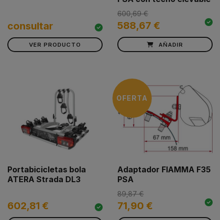
600,69 €
588,67 €
consultar
VER PRODUCTO
AÑADIR
OFERTA
Portabicicletas bola
Adaptador FIAMMA F35
ATERA Strada DL3
PSA
89,87 €
602,81 €
71,90 €