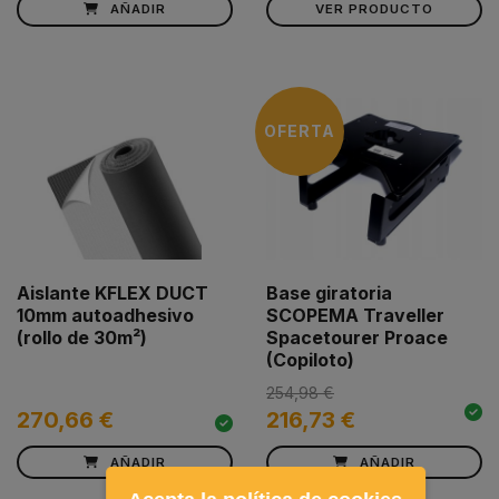
AÑADIR
VER PRODUCTO
OFERTA
Aislante KFLEX DUCT
Base giratoria
10mm autoadhesivo
SCOPEMA Traveller
(rollo de 30m²)
Spacetourer Proace
(Copiloto)
254,98 €
270,66 €
216,73 €
AÑADIR
AÑADIR