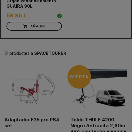
Organizador de asiento
GUAIRA 90L
59,95 €
AÑADIR
31 productes a
SPACETOURER
OFERTA
Adaptador F35 pro PSA
Toldo THULE 4200
set
Negro Antracita 2,60m
PSA con techo elevable