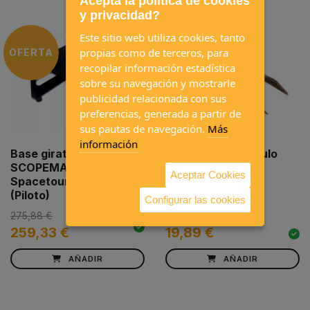
Acepta la política de cookies
y privacidad?
Este sitio web utiliza cookies, tanto
propias como de terceros, para
OFERTA
recopilar información estadística
sobre su navegación y mostrarle
publicidad relacionada con sus
preferencias, generada a partir de
sus pautas de navegación.
Más
información
Base giratoria
Perfil mueble ángulo
SCOPEMA Traveller
corto 2m
Aceptar Cookies
Spacetourer Proace
(Piloto)
Configurar las cookies
275,88 €
259,33 €
19,89 €
AÑADIR
AÑADIR