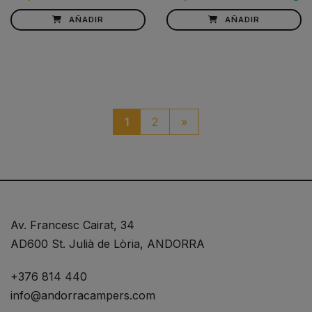
AÑADIR
AÑADIR
paginacio_boto_seguen
1
2
»
Av. Francesc Cairat, 34
AD600 St. Julià de Lòria, ANDORRA
+376 814 440
info@andorracampers.com