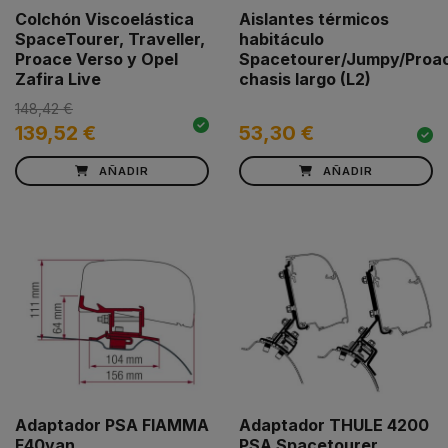
Colchón Viscoelástica
Aislantes térmicos
SpaceTourer, Traveller,
habitáculo
Proace Verso y Opel
Spacetourer/Jumpy/Proac
Zafira Live
chasis largo (L2)
148,42 €
139,52 €
53,30 €
AÑADIR
AÑADIR
Adaptador PSA FIAMMA
Adaptador THULE 4200
F40van
PSA Spacetourer