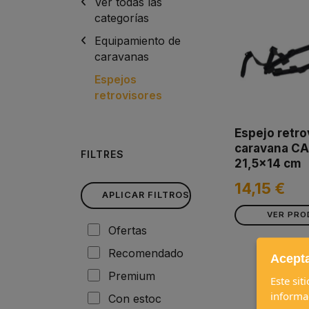
Ver todas las
categorías
Equipamiento de
caravanas
Espejos
retrovisores
Espejo retro
caravana C
FILTRES
21,5x14 cm
14,15 €
APLICAR FILTROS
VER PR
Ofertas
Recomendado
Acepta
Premium
Este sit
informa
Con estoc