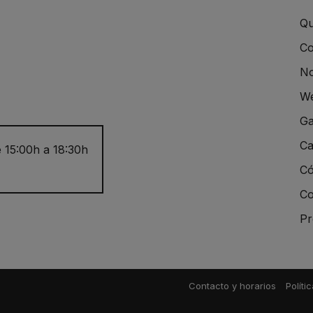
Qu
Co
No
We
Ga
Ca
 15:00h a 18:30h
Có
Co
Pr
Contacto y horarios
Políti