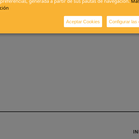
 preferencias, generada a partir de sus pautas de navegación.
Má
ción
Aceptar Cookies
Configurar las
I