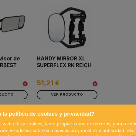
visor de
HANDY MIRROR XL
ARBEST
SUPERFLEX RK REICH
51,21 €
ODUCTO
VER PRODUCTO
 la política de cookies y privacidad?
io web utiliza cookies, tanto propias como de terceros, para recopi
ción estadística sobre su navegación y mostrarle publicidad rela