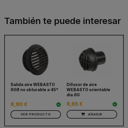
También te puede interesar
prev
next
Salida aire WEBASTO
Difusor de aire
Co
90Ø no obturable a 45º
WEBASTO orientable
d
dia.60
8,65 €
3
8,90 €
VER PRODUCTO
AÑADIR