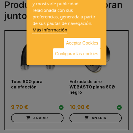
Productos que se compran
y mostrarle publicidad
relacionada con sus
juntos a menudo
preferencias, generada a partir
de sus pautas de navegación.
Más información
Aceptar Cookies
Configurar las cookies
prev
next
Tubo 60Ø para
Entrada de aire
Sa
calefacción
WEBASTO plana 60Ø
60
negro
9,70 €
10,90 €
7
AÑADIR
AÑADIR