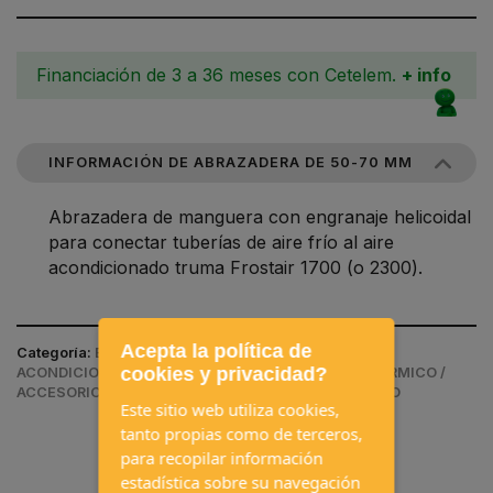
Financiación de 3 a 36 meses con Cetelem.
+ info
INFORMACIÓN DE ABRAZADERA DE 50-70 MM
Abrazadera de manguera con engranaje helicoidal
para conectar tuberías de aire frío al aire
acondicionado truma Frostair 1700 (o 2300).
Acepta la política de
Categoría:
EQUIPAMIENTOS INTERIORES / AIRE
cookies y privacidad?
ACONDICIONADO, CALEFACCIÓN Y AISLAMIENTO TÉRMICO /
ACCESORIOS CALEFACCIÓN / ACCESORIOS WEBASTO
Este sitio web utiliza cookies,
tanto propias como de terceros,
para recopilar información
estadística sobre su navegación