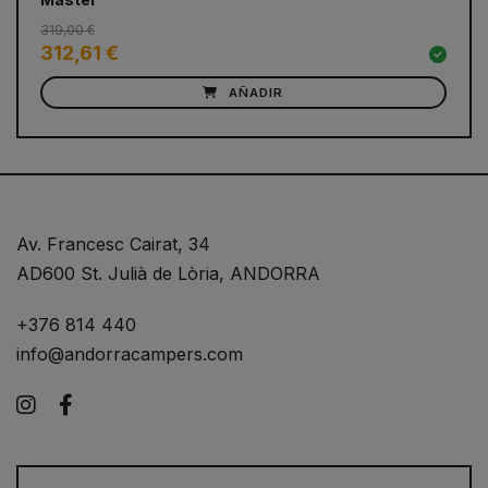
319,00 €
49
312,61 €
4
AÑADIR
Av. Francesc Cairat, 34
AD600 St. Julià de Lòria, ANDORRA
+376 814 440
info@andorracampers.com
Instagram
Facebook