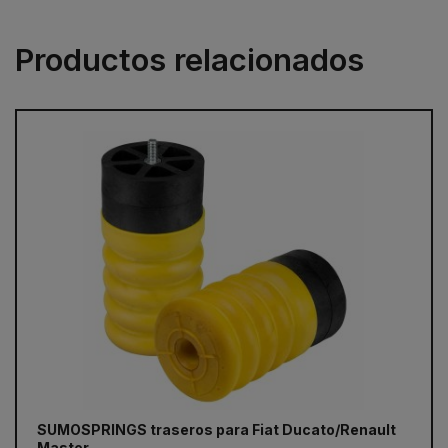
Productos relacionados
prev
next
SUMOSPRINGS traseros para Fiat Ducato/Renault
Po
Master
Bo