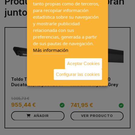
Productos que se compran
tanto propias como de terceros,
juntos a menudo
para recopilar información
estadística sobre su navegación
y mostrarle publicidad
relacionada con sus
preferencias, generada a partir
de sus pautas de navegación.
Más información
Aceptar Cookies
Configurar las cookies
prev
next
Toldo Thule 6300 Fiat
Toldo THULE 6300
Ka
Ducato L3/H2 post 2007
Antracita Mystic Grey
Ca
1.005,73 €
955,44 €
741,95 €
1
AÑADIR
VER PRODUCTO