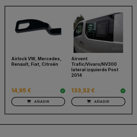
Airlock VW, Mercedes,
Airvent
Ai
prev
next
Renault, Fiat, Citroën
Trafic/Vivaro/NV300
co
lateral izquierdo Post
la
2014
Ta
po
14,95 €
133,52 €
1
AÑADIR
AÑADIR