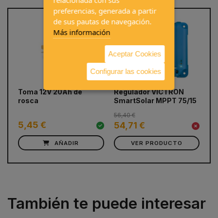
preferencias, generada a partir
de sus pautas de navegación.
Más información
Aceptar Cookies
Configurar las cookies
prev
next
Toma 12V 20Ah de
Regulador VICTRON
Ni
rosca
SmartSolar MPPT 75/15
56,40 €
5,45 €
5,
54,71 €
AÑADIR
VER PRODUCTO
También te puede interesar