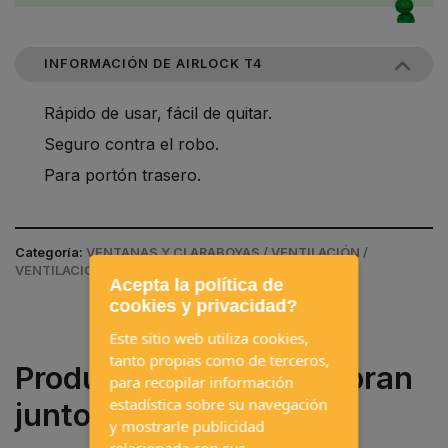
INFORMACIÓN DE AIRLOCK T4
Rápido de usar, fácil de quitar.
Seguro contra el robo.
Para portón trasero.
Categoría:
VENTANAS Y CLARABOYAS / VENTILACIÓN /
VENTILACIÓN HABITÁCULO
Acepta la política de
cookies y privacidad?
Este sitio web utiliza cookies,
tanto propias como de terceros,
Productos que se compran
para recopilar información
estadística sobre su navegación
juntos a menudo
y mostrarle publicidad
relacionada con sus