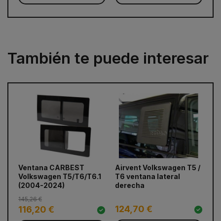
También te puede interesar
prev
next
Ventana CARBEST
Airvent Volkswagen T5 /
Ai
Volkswagen T5/T6/T6.1
T6 ventana lateral
Re
(2004-2024)
derecha
145,26 €
124,70 €
1
116,20 €