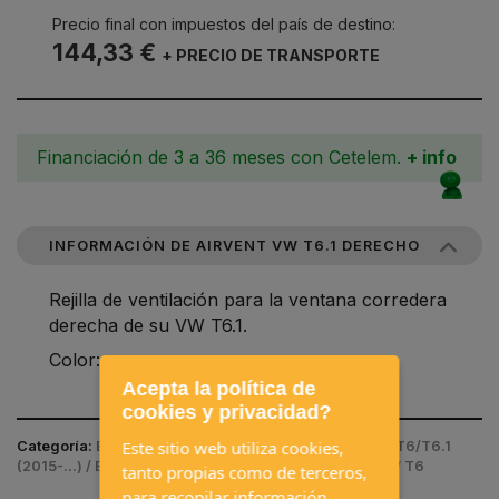
Precio final con impuestos del país de destino:
144,33 €
+ PRECIO DE TRANSPORTE
Financiación de 3 a 36 meses con Cetelem.
+ info
INFORMACIÓN DE AIRVENT VW T6.1 DERECHO
Rejilla de ventilación para la ventana corredera
derecha de su VW T6.1.
Color: negro
Acepta la política de
cookies y privacidad?
Este sitio web utiliza cookies,
Categoría:
BUSCAR POR VEHICULO / VOLKSWAGEN / T6/T6.1
(2015-...) / EXTERIOR / VENTANAS Y VENTILACIÓN VW T6
tanto propias como de terceros,
para recopilar información