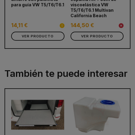
para guía VW T5/T6/T6.1
viscoelástica VW
Du
T5/T6/T6.1 Multivan
California Beach
31
3
14,11 €
144,50 €
VER PRODUCTO
VER PRODUCTO
También te puede interesar