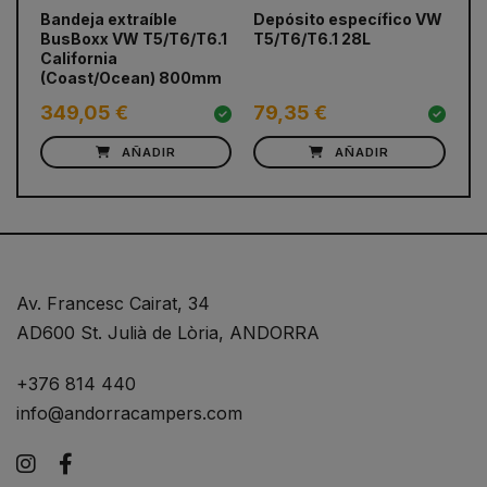
prev
next
Bandeja extraíble
Depósito específico VW
Mo
BusBoxx VW T5/T6/T6.1
T5/T6/T6.1 28L
CA
California
ca
(Coast/Ocean) 800mm
T5
349,05 €
79,35 €
50
AÑADIR
AÑADIR
Av. Francesc Cairat, 34
AD600 St. Julià de Lòria, ANDORRA
+376 814 440
info@andorracampers.com
Instagram
Facebook