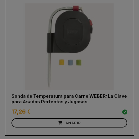
prev
next
Sonda de Temperatura para Carne WEBER: La Clave
Ra
para Asados Perfectos y Jugosos
17,26 €
2
AÑADIR