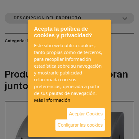
DESCRIPCIÓN DEL PRODUCTO
Acepta la política de
cookies y privacidad?
Categoría:
BARBACOAS
Este sitio web utiliza cookies,
tanto propias como de terceros,
para recopilar información
estadística sobre su navegación
Productos que se compran
y mostrarle publicidad
relacionada con sus
juntos a menudo
preferencias, generada a partir
de sus pautas de navegación.
Más información
Aceptar Cookies
Configurar las cookies