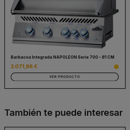
prev
next
Barbacoa Integrada NAPOLEON Serie 700 - 81 CM
Ba
2.071,86 €
1.
VER PRODUCTO
También te puede interesar