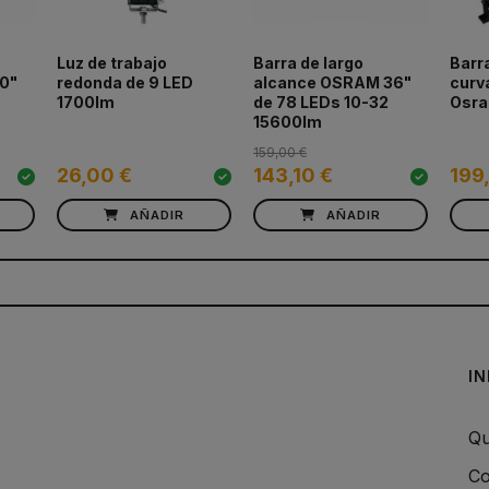
Luz de trabajo
Barra de largo
Barra
0"
redonda de 9 LED
alcance OSRAM 36"
curv
1700lm
de 78 LEDs 10-32
Osr
15600lm
159,00 €
26,00 €
143,10 €
199
AÑADIR
AÑADIR
I
Qu
Co