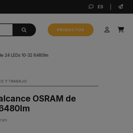
ES
REA
PRODUCTOS
Subtotal
0,00 €
de 24 LEDs 10-32 6480lm
REALIZAR PEDIDO
CE Y TRABAJO
o alcance OSRAM de
 6480lm
sram