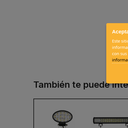
Acepta
Este sit
informa
con sus
informa
También te puede inte