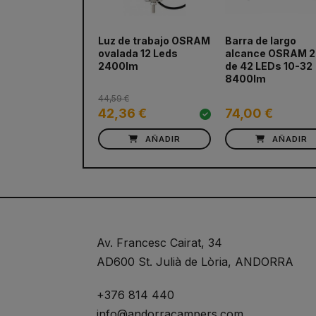
Luz de trabajo OSRAM
Barra de largo
ovalada 12 Leds
alcance OSRAM 2
2400lm
de 42 LEDs 10-32
8400lm
44,59 €
42,36 €
74,00 €
AÑADIR
AÑADIR
Av. Francesc Cairat, 34
AD600 St. Julià de Lòria, ANDORRA
+376 814 440
info@andorracampers.com