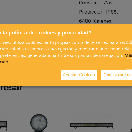
Consumo: 72w.
Protección: IP68.
6480 lúmenes.
 la política de cookies y privacidad?
io web utiliza cookies, tanto propias como de terceros, para recopi
Categoría:
ZONA OFFROAD 4X4 
ción estadística sobre su navegación y mostrarle publicidad rela
 preferencias, generada a partir de sus pautas de navegación.
Má
ción
Aceptar Cookies
Configurar las
resar