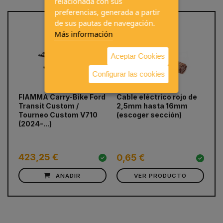
relacionada con sus
preferencias, generada a partir
de sus pautas de navegación.
Más información
Aceptar Cookies
Configurar las cookies
FIAMMA Carry-Bike Ford
Cable eléctrico rojo de
Tu
prev
next
Transit Custom /
2,5mm hasta 16mm
re
Tourneo Custom V710
(escoger sección)
(2024-...)
423,25 €
2
0,65 €
AÑADIR
VER PRODUCTO