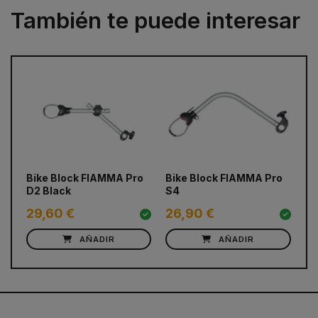
También te puede interesar
prev
next
Bike Block FIAMMA Pro
Bike Block FIAMMA Pro
Bi
D2 Black
S4
D3
29,60 €
26,90 €
3
AÑADIR
AÑADIR