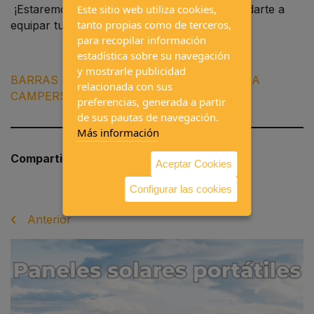
Este sitio web utiliza cookies,
¡Estaremos encantados de asesorarte y ayudarte a
tanto propias como de terceros,
equipar tu vehículo
para recopilar información
estadística sobre su navegación
y mostrarle publicidad
BARRAS DE TECHO
CRUZ
THULE
ANDORRA
relacionada con sus
CAMPERS
preferencias, generada a partir
de sus pautas de navegación.
Más información
Facebook
Twitter
WhatsApp
Telegram
Compartir a
Aceptar Cookies
Configurar las cookies
Anterior