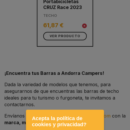
Portabicicletas
CRUZ Race 2023
TECHO
61,87 €
VER PRODUCTO
¡Encuentra tus Barras a Andorra Campers!
Dada la variedad de modelos que tenemos, para
asegurarnos de que encuentras las barras de techo
ideales para tu turismo o furgoneta, te invitamos a
contactarnos.
Envíanos un email a
info@andorracampers.com
con la
Acepta la política de
marca, modelo y año de tu vehículo
.
cookies y privacidad?