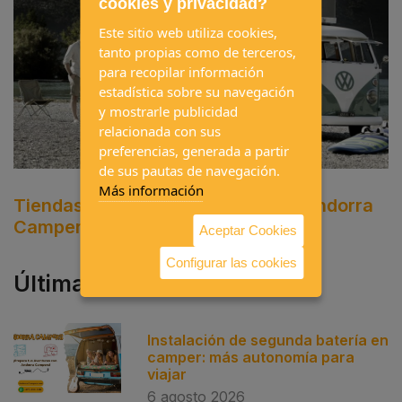
cookies y privacidad?
Este sitio web utiliza cookies,
tanto propias como de terceros,
para recopilar información
estadística sobre su navegación
y mostrarle publicidad
relacionada con sus
preferencias, generada a partir
de sus pautas de navegación.
Más información
Tiendas de techo AUTOHOME en Andorra
Campers
Aceptar Cookies
Configurar las cookies
Últimas publicaciones
Instalación de segunda batería en
camper: más autonomía para
viajar
6 agosto 2026