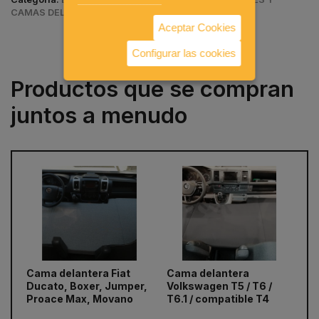
CAMAS DELANTERAS
Aceptar Cookies
Configurar las cookies
Productos que se compran
juntos a menudo
Cama delantera Fiat
Cama delantera
SU
prev
next
Ducato, Boxer, Jumper,
Volkswagen T5 / T6 /
pa
Proace Max, Movano
T6.1 / compatible T4
Du