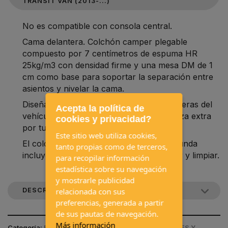
TRANSIT VAN (2013-...)
No es compatible con consola central.
Cama delantera. Colchón camper plegable
compuesto por 7 centímetros de espuma HR
25kg/m3 con densidad firme y una mesa DM de 1
cm como base para soportar la separación entre
asientos y nivelar la cama.
Diseñado a medida para las plazas delanteras del
Acepta la política de
vehículo con el que conseguirás una plaza extra
cookies y privacidad?
por tu furgo camper o autocaravana.
Este sitio web utiliza cookies,
El colchón se pliega en tres partes y la funda
tanto propias como de terceros,
incluye una cremallera para desenfundar y limpiar.
para recopilar información
estadística sobre su navegación
y mostrarle publicidad
relacionada con sus
DESCRIPCIÓN DEL PRODUCTO
preferencias, generada a partir
de sus pautas de navegación.
Más información
Categoría:
EQUIPAMIENTOS INTERIORES / COLCHONES Y