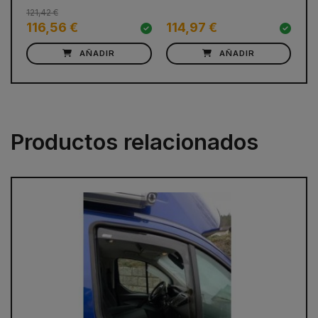
121,42 €
31
116,56 €
114,97 €
3
AÑADIR
AÑADIR
Productos relacionados