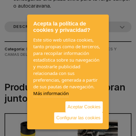
o autocaravana.
Acepta la política de
DESCRIPCIÓN DEL PRODUCTO
cookies y privacidad?
Este sitio web utiliza cookies,
tanto propias como de terceros,
Categoría:
EQUIPAMIENTOS INTERIORES / COLCHONES Y
para recopilar información
CAMAS DELANTERAS
estadística sobre su navegación
y mostrarle publicidad
relacionada con sus
preferencias, generada a partir
Productos que se compran
de sus pautas de navegación.
Más información
juntos a menudo
Aceptar Cookies
Configurar las cookies