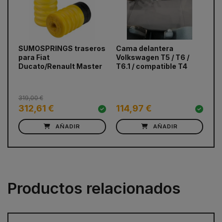
SUMOSPRINGS traseros
Cama delantera
To
prev
next
para Fiat
Volkswagen T5 / T6 /
ne
Ducato/Renault Master
T6.1 / compatible T4
319,00 €
312,61 €
114,97 €
37
AÑADIR
AÑADIR
Productos relacionados