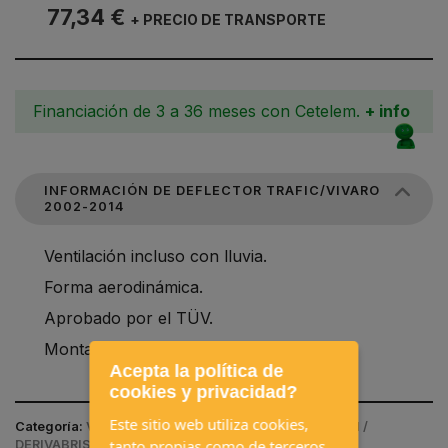
77,34 €
+ PRECIO DE TRANSPORTE
Financiación de 3 a 36 meses con Cetelem.
+ info
INFORMACIÓN DE DEFLECTOR TRAFIC/VIVARO
2002-2014
Ventilación incluso con lluvia.
Forma aerodinámica.
Aprobado por el TÜV.
Montaje sin taladrar.
Acepta la política de
cookies y privacidad?
Este sitio web utiliza cookies,
Categoría:
VENTANAS Y CLARABOYAS / VENTILACIÓN /
tanto propias como de terceros,
DERIVABRISAS