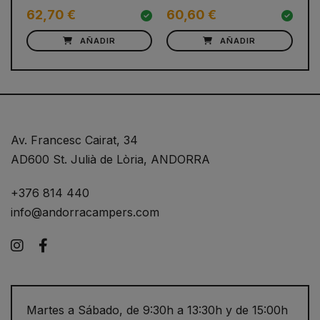
62,70 €
60,60 €
4
AÑADIR
AÑADIR
Av. Francesc Cairat, 34
AD600 St. Julià de Lòria, ANDORRA
+376 814 440
info@andorracampers.com
Instagram
Facebook
Martes a Sábado, de 9:30h a 13:30h y de 15:00h