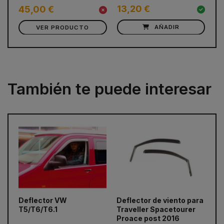
13,20 €
1
45,00 €
VER PRODUCTO
AÑADIR
También te puede interesar
prev
next
Deflector VW
Deflector de viento para
De
T5/T6/T6.1
Traveller Spacetourer
Proace post 2016