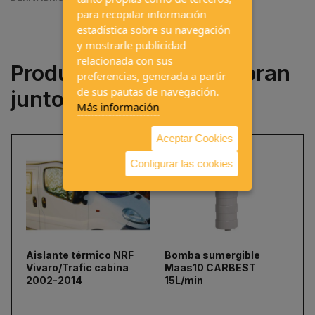
para recopilar información
estadística sobre su navegación
y mostrarle publicidad
relacionada con sus
Productos que se compran
preferencias, generada a partir
de sus pautas de navegación.
juntos a menudo
Más información
Aceptar Cookies
Configurar las cookies
Aislante térmico NRF
Bomba sumergible
Ba
prev
next
Vivaro/Trafic cabina
Maas10 CARBEST
SC
2002-2014
15L/min
Pr
20