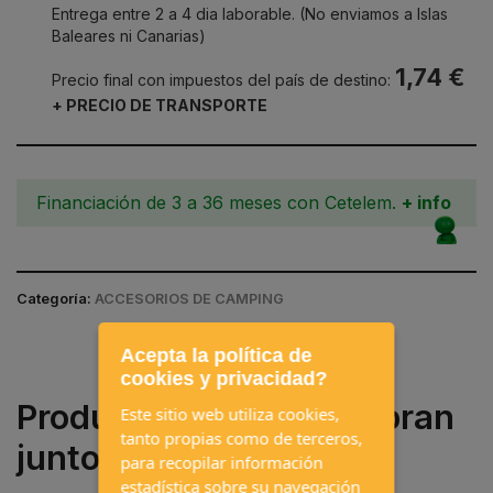
Entrega entre 2 a 4 dia laborable. (No enviamos a Islas
Baleares ni Canarias)
1,74 €
Precio final con impuestos del país de destino:
+ PRECIO DE TRANSPORTE
Financiación de 3 a 36 meses con Cetelem.
+ info
Categoría:
ACCESORIOS DE CAMPING
Acepta la política de
cookies y privacidad?
Productos que se compran
Este sitio web utiliza cookies,
tanto propias como de terceros,
juntos a menudo
para recopilar información
estadística sobre su navegación