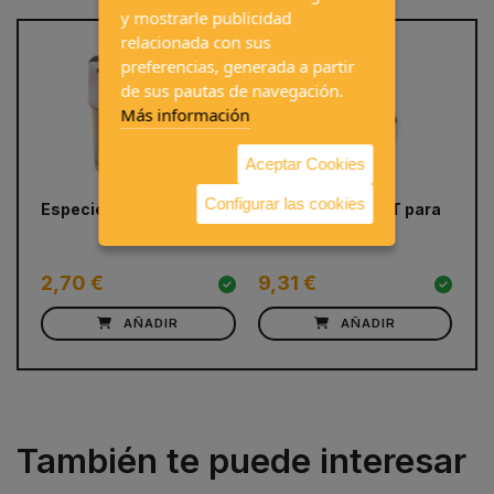
y mostrarle publicidad
relacionada con sus
preferencias, generada a partir
de sus pautas de navegación.
Más información
Aceptar Cookies
prev
next
Configurar las cookies
Especiero 6 en 1
Luz LED CARBEST para
Ta
colgar
2,70 €
9,31 €
4
AÑADIR
AÑADIR
También te puede interesar