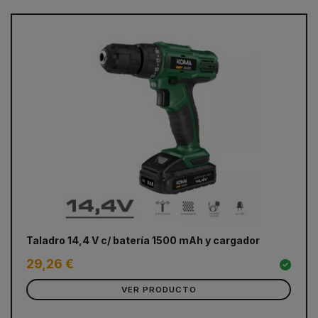
prev
next
Taladro 14,4 V c/ batería 1500 mAh y cargador
Te
3
29,26 €
VER PRODUCTO