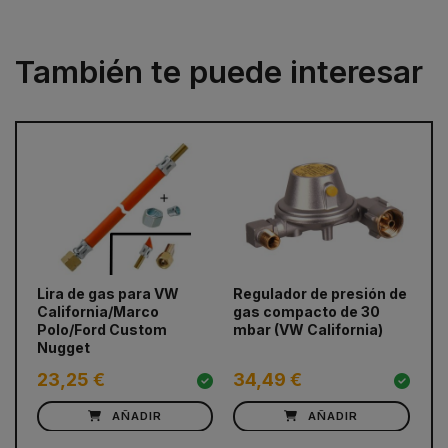
También te puede interesar
prev
next
Lira de gas para VW
Regulador de presión de
Li
California/Marco
gas compacto de 30
Polo/Ford Custom
mbar (VW California)
Nugget
23,25 €
34,49 €
1
AÑADIR
AÑADIR