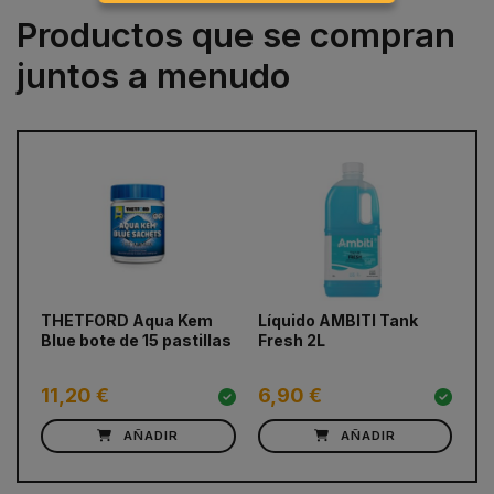
Productos que se compran
juntos a menudo
prev
next
THETFORD Aqua Kem
Líquido AMBITI Tank
AM
Blue bote de 15 pastillas
Fresh 2L
11,20 €
6,90 €
4
AÑADIR
AÑADIR