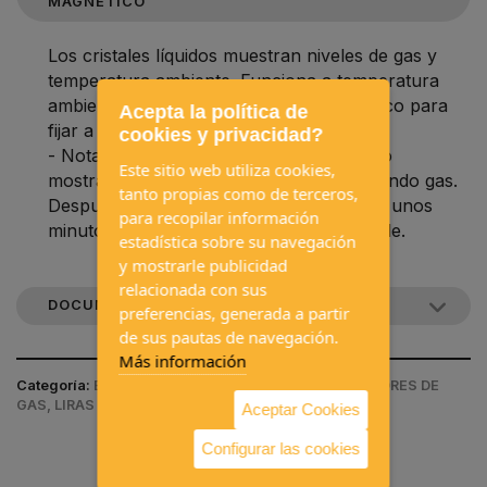
MAGNETICO
Los cristales líquidos muestran niveles de gas y
temperatura ambiente. Funciona a temperatura
ambiente 12°-30°C. Con soporte magnético para
Acepta la política de
fijar a la botella de gas.
cookies y privacidad?
- Nota: este indicador de nivel de gas solo
Este sitio web utiliza cookies,
mostrará una lectura cuando se esté usando gas.
tanto propias como de terceros,
Después de encender un aparato, pasan unos
para recopilar información
minutos hasta que el nivel se vuelve visible.
estadística sobre su navegación
y mostrarle publicidad
relacionada con sus
DOCUMENTACIÓN DEL PRODUCTO
preferencias, generada a partir
de sus pautas de navegación.
Más información
Categoría:
EQUIPAMIENTOS INTERIORES / REGULADORES DE
GAS, LIRAS Y ALARMAS DE GAS
Aceptar Cookies
Configurar las cookies