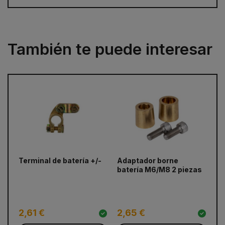
También te puede interesar
Terminal de batería +/-
Adaptador borne
Ca
prev
next
batería M6/M8 2 piezas
2,
(e
2,61 €
2,65 €
0