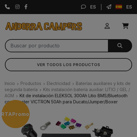
Instagram
Facebook
ES
ES
VER TODOS LOS PRODUCTOS
Inicio
Productos
Electricidad
Baterías auxiliares y kits de
segunda batería
Kits instalación batería auxiliar: LITIO / GEL /
AGM
Kit de instalación ELEKSOL 300Ah Litio BMS/Bluetooth
con booster VICTRON 50Ah para Ducato/Jumper/Boxer
ERTA
Promoción