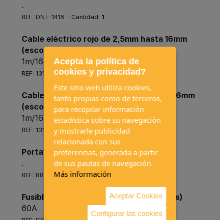
.
REF: DNT-1416 - Cantidad:
1
Cable eléctrico rojo de 2,5mm hasta 16mm
(escoger sección)
Acepta la política de
1m/16mm
cookies y privacidad?
REF: 131R016.R100-16mm - Cantidad:
3
Este sitio web utiliza cookies,
Cable eléctrico negro de 2,5mm hasta 16mm
tanto propias como de terceros,
(escoger sección)
para recopilar información
1m/16mm
estadística sobre su navegación
y mostrarle publicidad
REF: 131N016.R100-16mm - Cantidad:
3
relacionada con sus
Portafusibles MIDI de lamina
preferencias, generada a partir
de sus pautas de navegación.
.
Más información
REF: R81027 - Cantidad:
2
Aceptar Cookies
Fusible MIDI de lamina (varios amperajes)
60A
Configurar las cookies