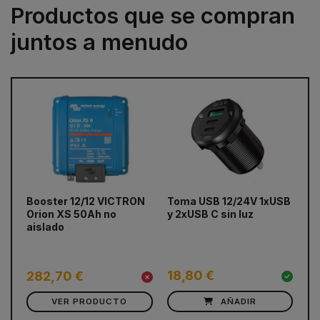
Productos que se compran
juntos a menudo
Booster 12/12 VICTRON
Toma USB 12/24V 1xUSB
Ba
prev
next
Orion XS 50Ah no
y 2xUSB C sin luz
EL
aislado
BM
as
Du
18,80 €
8
282,70 €
VER PRODUCTO
AÑADIR