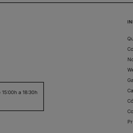
I
Qu
Co
No
We
Ga
Ca
 15:00h a 18:30h
Có
Co
Pr