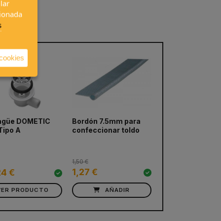
lar
cionada
s
 cookies
agüe DOMETIC
Bordón 7.5mm para
Perfil mueble án
next
Tipo A
confeccionar toldo
corto 2m
1,50 €
1,27 €
19,89 €
24 €
VER PRODUCTO
AÑADIR
AÑADIR