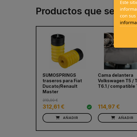
Este sit
Productos que se com
informa
con sus
informa
SUMOSPRINGS
Cama delantera
prev
traseros para Fiat
Volkswagen T5 / T
Ducato/Renault
T6.1 / compatible
Master
319,00 €
312,61 €
114,97 €
AÑADIR
AÑADIR