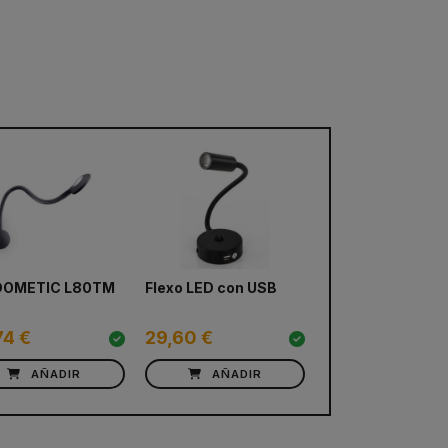
DOMETIC L80TM
Flexo LED con USB
74 €
29,60 €
AÑADIR
AÑADIR