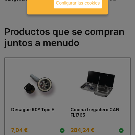
Configurar las cookies
Productos que se compran
juntos a menudo
prev
next
Desagüe 90º Tipo E
Cocina fregadero CAN
Gr
FL1765
Fl
7,04 €
284,24 €
4