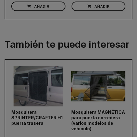
AÑADIR
AÑADIR
También te puede interesar
Mosquitera
Mosquitera MAGNÉTICA
Mo
prev
next
SPRINTER/CRAFTER H1
para puerta corredera
pa
puerta trasera
(varios modelos de
TR
vehiculo)
20
20