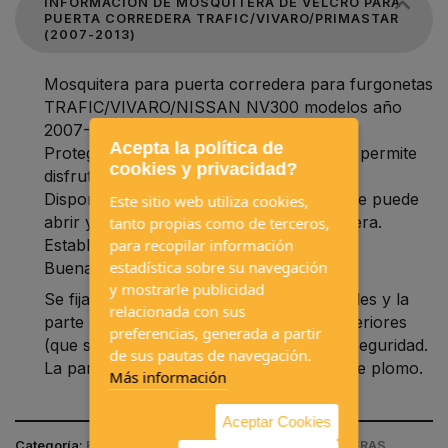
INFORMACIÓN DE MOSQUITERA DE VELCRO PARA
PUERTA CORREDERA TRAFIC/VIVARO/PRIMASTAR
(2007-2013)
Mosquitera para puerta corredera para furgonetas
TRAFIC/VIVARO/NISSAN NV300 modelos año
2007-2013
Acepta la política de
Protege de insectos al mismo tiempo que permite
cookies y privacidad?
disfrutar de las vistas.
Dispone de una cremallera central, que se puede
Este sitio web utiliza cookies,
abrir y cerrar desde adentro y desde afuera.
tanto propias como de terceros,
Estables a los rayos UV.
para recopilar información
estadística sobre su navegación
Buena circulación del aire.
y mostrarle publicidad
Se fija con cierres de velcro en los laterales y la
relacionada con sus
parte superior. Los cierres a presión superiores
preferencias, generada a partir
(que se atornillan) proporcionan mayor seguridad.
de sus pautas de navegación.
La parte inferior está lastrada con cinta de plomo.
Más información
Aceptar Cookies
Categoría:
EQUIPAMIENTOS INTERIORES / MOSQUITERAS