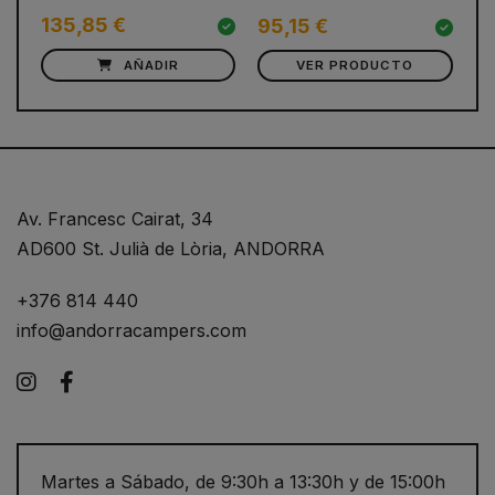
135,85 €
1
95,15 €
AÑADIR
VER PRODUCTO
Av. Francesc Cairat, 34
AD600 St. Julià de Lòria, ANDORRA
+376 814 440
info@andorracampers.com
Instagram
Facebook
Martes a Sábado, de 9:30h a 13:30h y de 15:00h