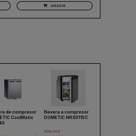
AÑADIR
ra de compresor
Nevera a compresor
TIC CoolMatic
DOMETIC NRX0115C
40
898,70 €