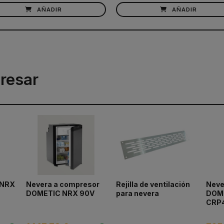
AÑADIR
AÑADIR
resar
 NRX
Nevera a compresor
Rejilla de ventilación
Neve
DOMETIC NRX 90V
para nevera
DOME
CRP