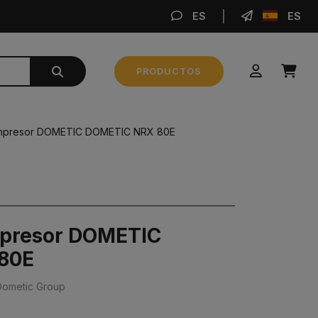
ES
ES
REA
PRODUCTOS
Subtotal
0,00 €
mpresor DOMETIC DOMETIC NRX 80E
REALIZAR PEDIDO
mpresor DOMETIC
80E
Dometic Group