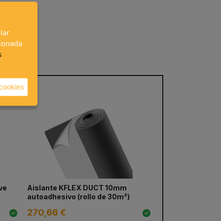
lar
cionada
s
 cookies
ve
Aislante KFLEX DUCT 10mm
autoadhesivo (rollo de 30m²)
270,66 €