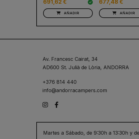
691,62 €
677,48 €
AÑADIR
AÑADIR
Av. Francesc Cairat, 34
AD600 St. Julià de Lòria, ANDORRA
+376 814 440
info@andorracampers.com
Instagram
Facebook
Martes a Sábado, de 9:30h a 13:30h y de