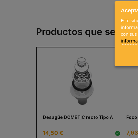
Acepta
Este sit
informa
Productos que se com
con sus
informa
Desagüe DOMETIC recto Tipo A
Foco 
7,63
14,50 €