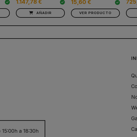
1.147,78 €
725
15,60 €
AÑADIR
VER PRODUCTO
I
Qu
Co
No
We
Ga
Ca
 15:00h a 18:30h