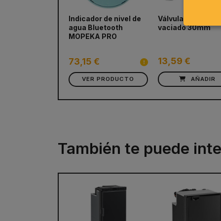
Indicador de nivel de
Válvula grande de
prev
agua Bluetooth
vaciado 30mm
MOPEKA PRO
13,59 €
73,15 €
VER PRODUCTO
AÑADIR
También te puede inte