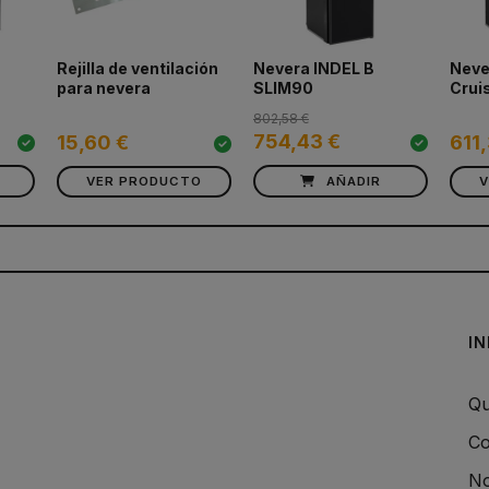
Rejilla de ventilación
Nevera INDEL B
Neve
para nevera
SLIM90
Crui
802,58 €
754,43 €
15,60 €
611
VER PRODUCTO
AÑADIR
I
Qu
Co
No