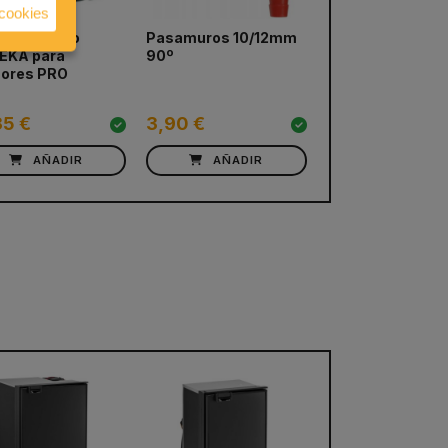
 cookies
o adhesivo
Pasamuros 10/12mm
Pack BUTSIR 28
next
EKA para
90º
cartuchos B-25
ores PRO
53,25 €
35 €
3,90 €
45,27 €
AÑADIR
AÑADIR
AÑADIR