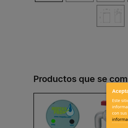
Productos que se com
Acepta
Este sit
informa
con sus
informa