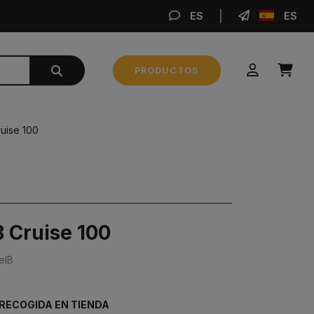
ES
ES
REA
PRODUCTOS
Subtotal
0,00 €
uise 100
REALIZAR PEDIDO
 Cruise 100
elB
 RECOGIDA EN TIENDA