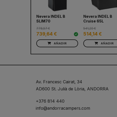
Nevera INDEL B
Nevera INDEL B
SLIM70
Cruise 65L
778,57 €
541,20 €
739,64 €
514,14 €
AÑADIR
AÑADIR
Av. Francesc Cairat, 34
AD600 St. Julià de Lòria, ANDORRA
+376 814 440
info@andorracampers.com