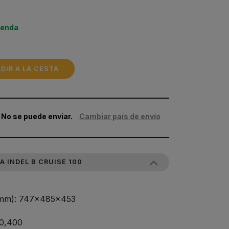
ienda
DIR A LA CESTA
 No se puede enviar.
Cambiar país de envío
 INDEL B CRUISE 100
(mm): 747x485x453
0,400