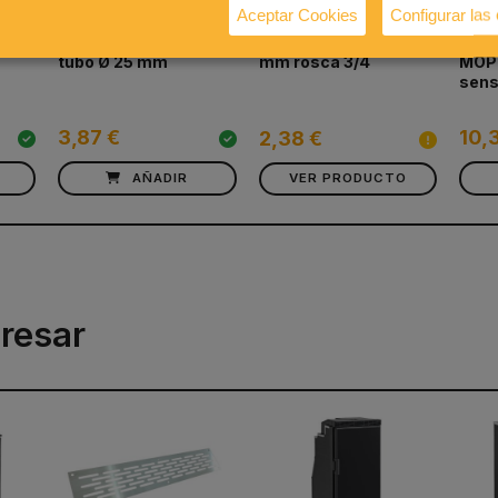
Aceptar Cookies
Configurar las
Desagüe Ø 31 mm
Pasamuros recto 25
Marc
tubo Ø 25 mm
mm rosca 3/4
MOP
sens
3,87 €
10,
2,38 €
AÑADIR
VER PRODUCTO
resar