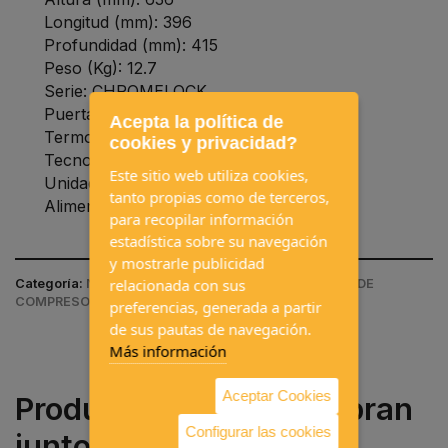
Longitud (mm): 396
Profundidad (mm): 415
Peso (Kg): 12.7
Serie: CHROMELOCK
Puerta reversible: Sí
Acepta la política de
Termostato: MECÁNICO
cookies y privacidad?
Tecnología de refrigeración: Compresor
Este sitio web utiliza cookies,
Unidad de motor: Interna
tanto propias como de terceros,
Alimentación: 12-24 Vdc
para recopilar información
estadística sobre su navegación
y mostrarle publicidad
relacionada con sus
Categoría:
NEVERAS FIJAS Y PORTÁTILES / NEVERAS DE
COMPRESOR / NEVERAS FIJAS / VITRIFRIGO
preferencias, generada a partir
de sus pautas de navegación.
Más información
Aceptar Cookies
Productos que se compran
Configurar las cookies
juntos a menudo