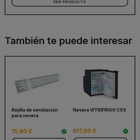
VER PRODUCTO
También te puede interesar
prev
next
Rejilla de ventilación
Nevera VITRIFRIGO C51i
Ne
para nevera
60
617,80 €
5
15,60 €