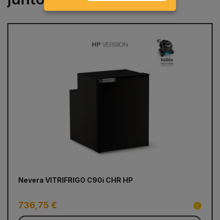
prev
next
Nevera VITRIFRIGO C90i CHR HP
Ta
Ca
2
736,75 €