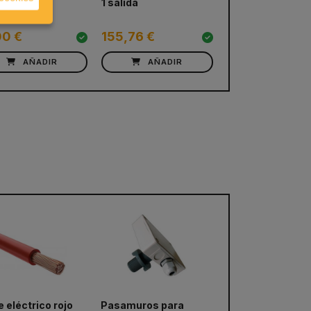
 rígido
1 salida
16mm (escoger
sección)
00 €
155,76 €
0,65 €
AÑADIR
AÑADIR
VER PRODUC
 eléctrico rojo
Pasamuros para