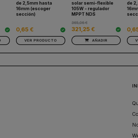
de 2,5mm hasta
solar semi-flexible
de 2
16mm (escoger
105W - regulador
16mm
sección)
MPPT NDS
secc
365,06 €
321,25 €
0,65 €
0,6
O
VER PRODUCTO
AÑADIR
I
Qu
Co
No
We