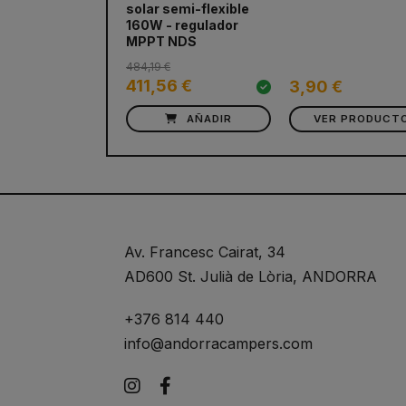
solar semi-flexible
160W - regulador
MPPT NDS
484,19 €
411,56 €
3,90 €
AÑADIR
VER PRODUCT
Av. Francesc Cairat, 34
AD600 St. Julià de Lòria, ANDORRA
+376 814 440
info@andorracampers.com
Instagram
Facebook