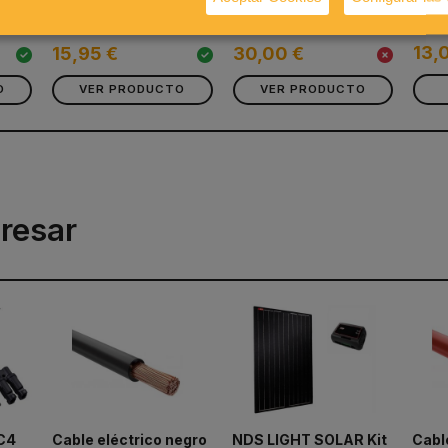
solar
13,
15,95 €
30,00 €
O
VER PRODUCTO
VER PRODUCTO
resar
MC4
Cable eléctrico negro
NDS LIGHT SOLAR Kit
Cable