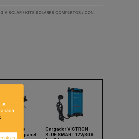
RGÍA SOLAR / KITS SOLARES COMPLETOS / CON
lar
cionada
s
 de montaje
Cargador VICTRON
Cable eléctrico 
next
LOW para panel
BLUE SMART 12V/30A
de 2,5mm hasta
 cookies