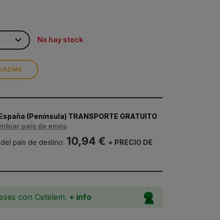
No hay stock
SADME
 España (Península) TRANSPORTE GRATUITO
mbiar país de envío
10,94 €
 del país de destino:
+ PRECIO DE
meses con Cetelem.
+ info