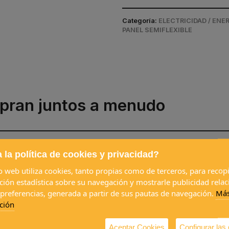
Categoría:
ELECTRICIDAD / ENE
PANEL SEMIFLEXIBLE
pran juntos a menudo
 la política de cookies y privacidad?
io web utiliza cookies, tanto propias como de terceros, para recopi
ción estadística sobre su navegación y mostrarle publicidad rela
 preferencias, generada a partir de sus pautas de navegación.
Má
ción
MC4
SIKAFLEX 554
Pies CARBEST para
Pies
estructural
panel solar
ECOF
Aceptar Cookies
Configurar las