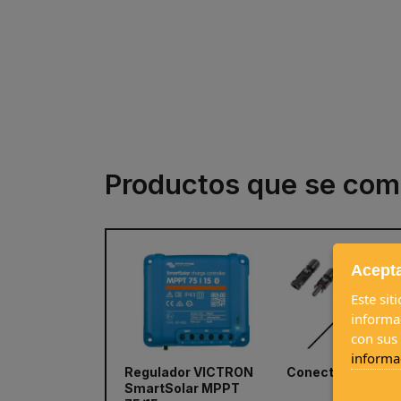
Productos que se com
Acepta
Este sit
informa
con sus
informa
Regulador VICTRON
Conector solar 
prev
SmartSolar MPPT