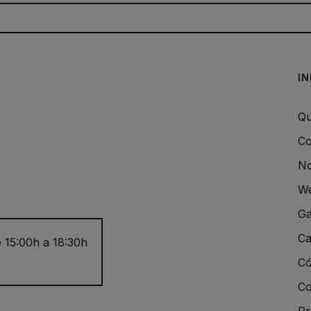
I
Qu
Co
No
We
Ga
Ca
 15:00h a 18:30h
Có
Co