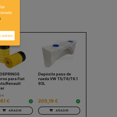
lar
cionada
s
 cookies
OSPRINGS
Depósito paso de
Alfombra cabin
next
eros para Fiat
rueda VW T5/T6/T6.1
T6 2015-
to/Renault
93L
ter
0 €
,61 €
205,19 €
21,95 €
AÑADIR
AÑADIR
VER PRODUC