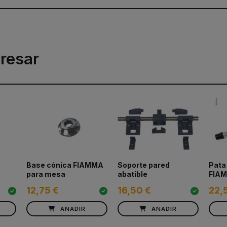
resar
Base cónica FIAMMA
Soporte pared
Pata
a
para mesa
abatible
FIA
12,75 €
16,50 €
22,
AÑADIR
AÑADIR