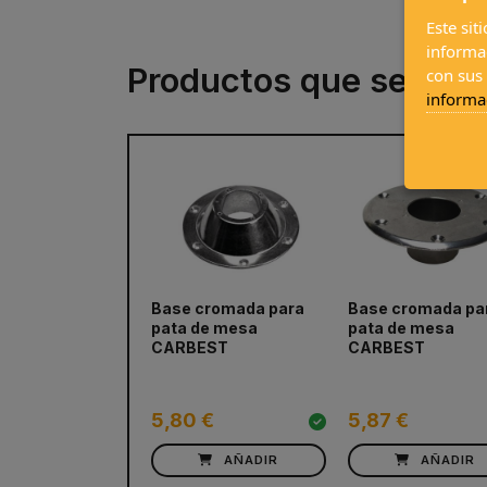
Este sit
informa
Productos que se com
con sus
informa
Base cromada para
Base cromada pa
prev
pata de mesa
pata de mesa
CARBEST
CARBEST
5,80 €
5,87 €
AÑADIR
AÑADIR