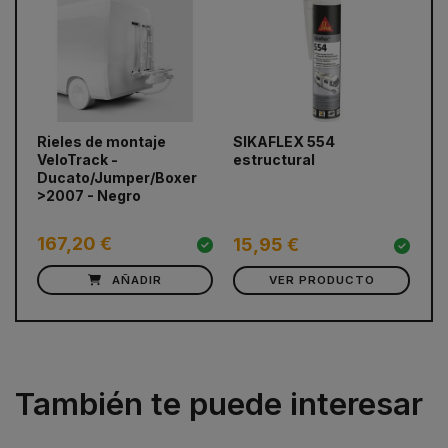
Rieles de montaje
SIKAFLEX 554
Pa
prev
next
VeloTrack -
estructural
Ve
Ducato/Jumper/Boxer
>2007 - Negro
167,20 €
15,95 €
c
AÑADIR
VER PRODUCTO
También te puede interesar