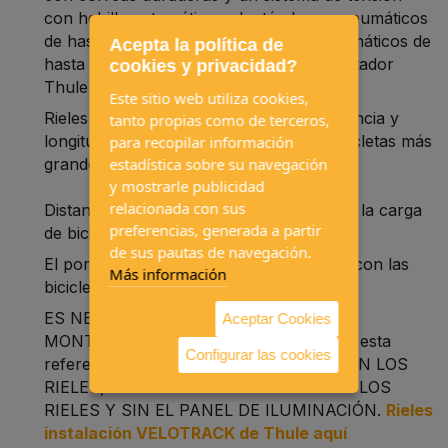
con hebilla automática, adaptándose a neumáticos
de hasta 3 pulgadas de ancho. Para neumáticos de
Acepta la política de
hasta 5 pulgadas, está disponible el adaptador
cookies y privacidad?
Thule FatBike (se vende por separado)
Este sitio web utiliza cookies,
Rieles de 140 cm proporcionan la resistencia y
tanto propias como de terceros,
longitud necesarias para transportar bicicletas más
para recopilar información
estadística sobre su navegación
grandes
y mostrarle publicidad
relacionada con sus
Distancia de 23 cm entre los rieles facilita la carga
preferencias, generada a partir
de bicicletas más grandes
de sus pautas de navegación.
El portón trasero se puede abrir incluso con las
Más información
bicicletas montadas
ES NECESARIO TENER LOS RIELES DE
Aceptar Cookies
MONTAJE VELOTRACK (no incluídos en esta
Configurar las cookies
referencia)! NO SE PUEDE INSTALAR SIN LOS
RIELES, EL PORTABICIS SE VENDE SIN LOS
RIELES Y SIN EL PANEL DE ILUMINACIÓN.
Rieles
instalación VELOTRACK de Thule aquí