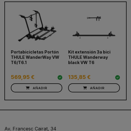
prev
next
Portabicicletas Portón
Kit extensión 3a bici
Po
THULE WanderWay VW
THULE Wanderway
El
T6/T6.1
black VW T6
Ne
569,95 €
135,85 €
5
AÑADIR
AÑADIR
Av. Francesc Cairat, 34