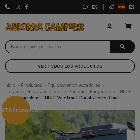
Instagram
Facebook
ES
ES
VER TODOS LOS PRODUCTOS
Inicio
Productos
Equipamientos exteriores
Portabicicletas y accesorios
Portabicis Furgoneta
THULE
Portabicicletas THULE VeloTrack Ducato hasta 3 bicis
ERTA
Promoción