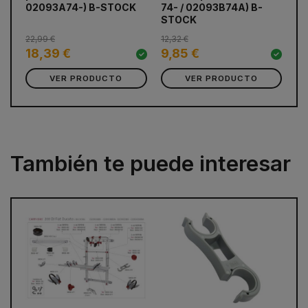
02093A74-) B-STOCK
74- / 02093B74A) B-
STOCK
31
22,99 €
12,32 €
3
18,39 €
9,85 €
VER PRODUCTO
VER PRODUCTO
También te puede interesar