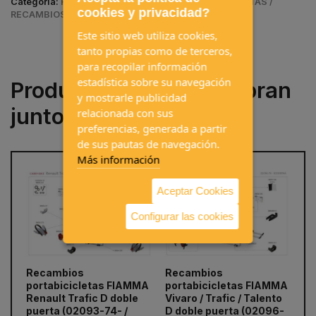
Categoría:
RECAMBIOS / RECAMBIOS PORTABICICLETAS /
cookies y privacidad?
RECAMBIOS FIAMMA
Este sitio web utiliza cookies,
tanto propias como de terceros,
para recopilar información
estadística sobre su navegación
Productos que se compran
y mostrarle publicidad
juntos a menudo
relacionada con sus
preferencias, generada a partir
de sus pautas de navegación.
Más información
Aceptar Cookies
Configurar las cookies
Recambios
Recambios
SU
portabicicletas FIAMMA
portabicicletas FIAMMA
pa
prev
next
Renault Trafic D doble
Vivaro / Trafic / Talento
Du
puerta (02093-74- /
D doble puerta (02096-