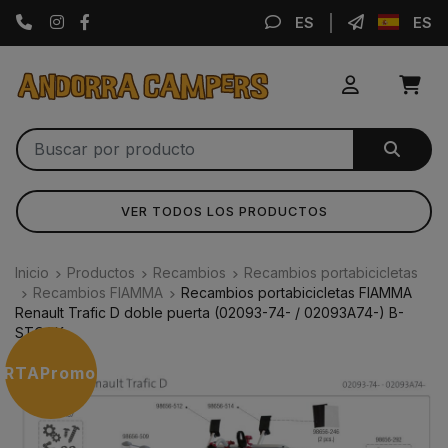
Instagram
Facebook
ES
ES
VER TODOS LOS PRODUCTOS
Inicio
Productos
Recambios
Recambios portabicicletas
Recambios FIAMMA
Recambios portabicicletas FIAMMA
Renault Trafic D doble puerta (02093-74- / 02093A74-) B-
STOCK
ERTA
Promoción