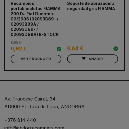
Recambios
Soporte de abrazadera
Re
portabicicletas FIAMMA
seguridad gris FIAMMA
Sh
prev
next
200 DJ Fiat Ducato >
un
06/2006 (02093B89- /
02093B89A /
02093D89- /
02093D89A) B-STOCK
8,65 €
6,64 €
2
6,92 €
VER PRODUCTO
AÑADIR
Av. Francesc Cairat, 34
AD600 St. Julià de Lòria, ANDORRA
+376 814 440
info@andorracampers.com