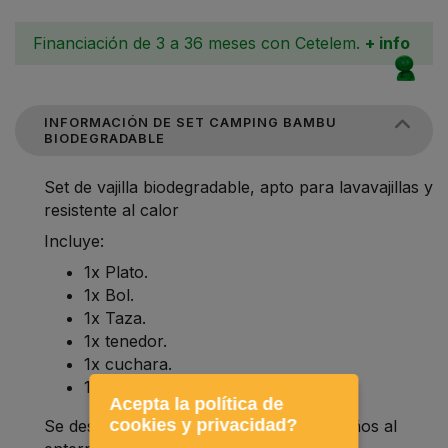
Financiación de 3 a 36 meses con Cetelem.
+ info
INFORMACIÓN DE SET CAMPING BAMBU
BIODEGRADABLE
Set de vajilla biodegradable, apto para lavavajillas y
resistente al calor
Incluye:
1x Plato.
1x Bol.
1x Taza.
1x tenedor.
1x cuchara.
1x cuchillo.
Acepta la política de
cookies y privacidad?
Se descomponen naturalmente en 2-3 años al