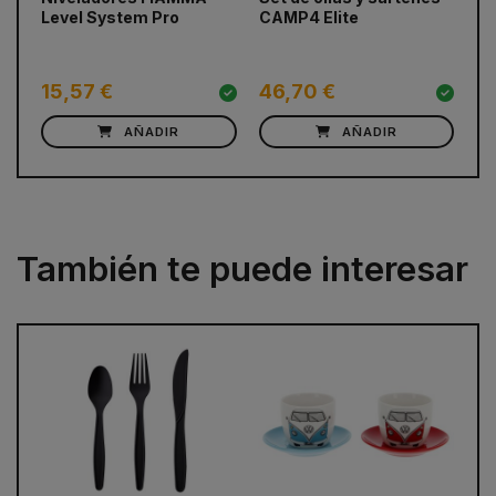
Level System Pro
CAMP4 Elite
pa
Du
31
15,57 €
46,70 €
3
AÑADIR
AÑADIR
También te puede interesar