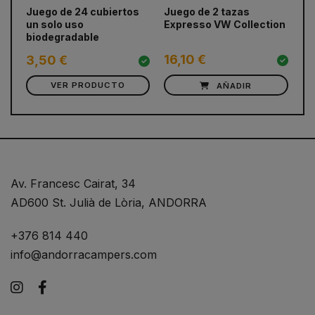
prev
next
Juego de 24 cubiertos
Juego de 2 tazas
Va
un solo uso
Expresso VW Collection
2 
biodegradable
16,10 €
7
3,50 €
VER PRODUCTO
AÑADIR
Av. Francesc Cairat, 34
AD600 St. Julià de Lòria, ANDORRA
+376 814 440
info@andorracampers.com
Instagram
Facebook