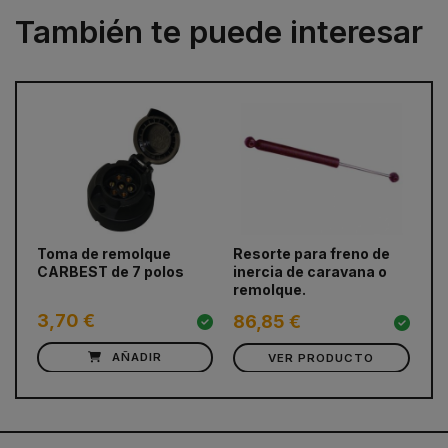
También te puede interesar
prev
next
Toma de remolque
Resorte para freno de
To
CARBEST de 7 polos
inercia de caravana o
re
remolque.
3,70 €
3
86,85 €
AÑADIR
VER PRODUCTO