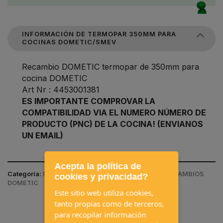
INFORMACIÓN DE TERMOPAR 350MM PARA
COCINAS DOMETIC/SMEV
Recambio DOMETIC termopar de 350mm para
cocina DOMETIC
Art Nr : 4453001381
ES IMPORTANTE COMPROVAR LA
COMPATIBILIDAD VIA EL NUMERO NÚMERO DE
PRODUCTO (PNC) DE LA COCINA! (ENVIANOS
UN EMAIL)
Acepta la política de
Categoría:
RECAMBIOS / RECAMBIOS COCINAS / RECAMBIOS
cookies y privacidad?
DOMETIC
Este sitio web utiliza cookies,
tanto propias como de terceros,
para recopilar información