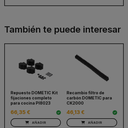
También te puede interesar
prev
next
Repuesto DOMETIC Kit
Recambio filtro de
Pi
fijaciones completo
carbón DOMETIC para
DO
para cocina PI8023
CK2000
MO
66,35 €
46,13 €
17
AÑADIR
AÑADIR