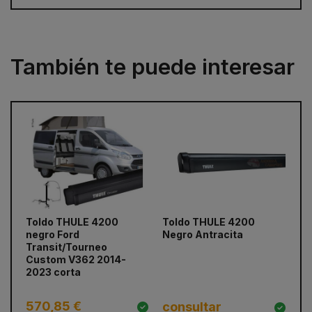
También te puede interesar
Toldo THULE 4200
Toldo THULE 4200
To
prev
next
negro Ford
Negro Antracita
Ne
Transit/Tourneo
pa
Custom V362 2014-
ba
2023 corta
el
570
570,85 €
5
consultar