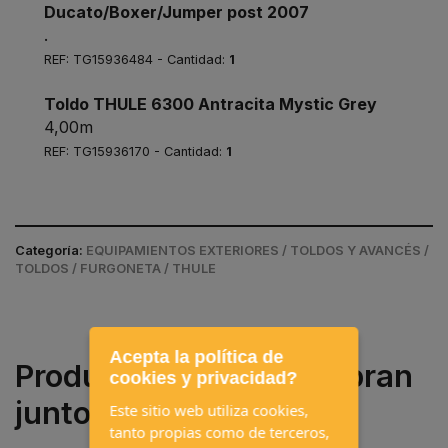
Ducato/Boxer/Jumper post 2007
.
REF: TG15936484 - Cantidad:
1
Toldo THULE 6300 Antracita Mystic Grey
4,00m
REF: TG15936170 - Cantidad:
1
Categoría:
EQUIPAMIENTOS EXTERIORES / TOLDOS Y AVANCÉS /
TOLDOS / FURGONETA / THULE
Acepta la política de
Productos que se compran
cookies y privacidad?
juntos a menudo
Este sitio web utiliza cookies,
tanto propias como de terceros,