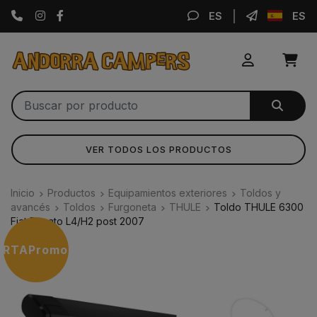
Instagram
Facebook
ES
ES
VER TODOS LOS PRODUCTOS
Inicio
Productos
Equipamientos exteriores
Toldos y
avancés
Toldos
Furgoneta
THULE
Toldo THULE 6300
Fiat Ducato L4/H2 post 2007
ERTA
Promoción