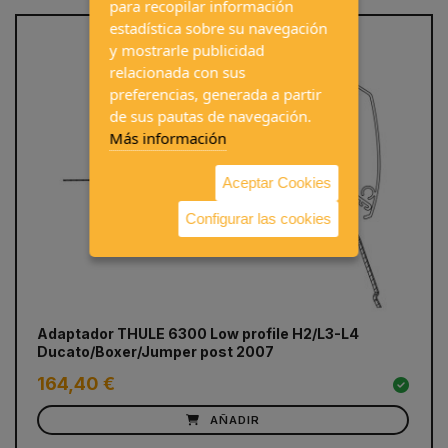
para recopilar información
estadística sobre su navegación
y mostrarle publicidad
relacionada con sus
preferencias, generada a partir
de sus pautas de navegación.
Más información
Aceptar Cookies
Configurar las cookies
prev
next
Adaptador THULE 6300 Low profile H2/L3-L4
To
Ducato/Boxer/Jumper post 2007
164,40 €
74
AÑADIR